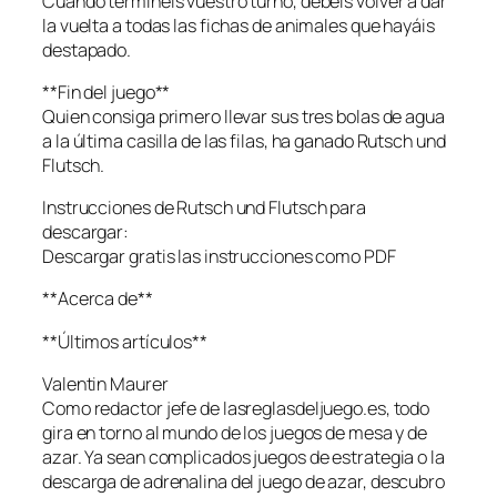
Cuando terminéis vuestro turno, debéis volver a dar
la vuelta a todas las fichas de animales que hayáis
destapado.
**Fin del juego**
Quien consiga primero llevar sus tres bolas de agua
a la última casilla de las filas, ha ganado Rutsch und
Flutsch.
Instrucciones de Rutsch und Flutsch para
descargar:
Descargar gratis las instrucciones como PDF
**Acerca de**
**Últimos artículos**
Valentin Maurer
Como redactor jefe de lasreglasdeljuego.es, todo
gira en torno al mundo de los juegos de mesa y de
azar. Ya sean complicados juegos de estrategia o la
descarga de adrenalina del juego de azar, descubro