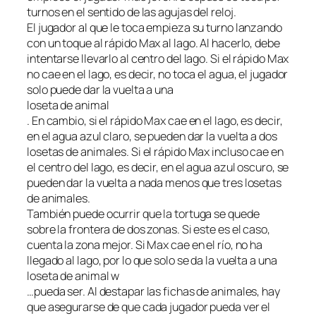
turnos en el sentido de las agujas del reloj.
El jugador al que le toca empieza su turno lanzando
con un toque al rápido Max al lago. Al hacerlo, debe
intentarse llevarlo al centro del lago. Si el rápido Max
no cae en el lago, es decir, no toca el agua, el jugador
solo puede dar la vuelta a una
loseta de animal
. En cambio, si el rápido Max cae en el lago, es decir,
en el agua azul claro, se pueden dar la vuelta a dos
losetas de animales. Si el rápido Max incluso cae en
el centro del lago, es decir, en el agua azul oscuro, se
pueden dar la vuelta a nada menos que tres losetas
de animales.
También puede ocurrir que la tortuga se quede
sobre la frontera de dos zonas. Si este es el caso,
cuenta la zona mejor. Si Max cae en el río, no ha
llegado al lago, por lo que solo se da la vuelta a una
loseta de animal w
…pueda ser. Al destapar las fichas de animales, hay
que asegurarse de que cada jugador pueda ver el