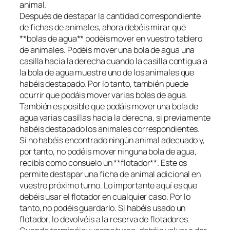
animal.
Después de destapar la cantidad correspondiente
de fichas de animales, ahora debéis mirar qué
**bolas de agua** podéis mover en vuestro tablero
de animales. Podéis mover una bola de agua una
casilla hacia la derecha cuando la casilla contigua a
la bola de agua muestre uno de los animales que
habéis destapado. Por lo tanto, también puede
ocurrir que podáis mover varias bolas de agua.
También es posible que podáis mover una bola de
agua varias casillas hacia la derecha, si previamente
habéis destapado los animales correspondientes.
Si no habéis encontrado ningún animal adecuado y,
por tanto, no podéis mover ninguna bola de agua,
recibís como consuelo un **flotador**. Este os
permite destapar una ficha de animal adicional en
vuestro próximo turno. Lo importante aquí es que
debéis usar el flotador en cualquier caso. Por lo
tanto, no podéis guardarlo. Si habéis usado un
flotador, lo devolvéis a la reserva de flotadores.