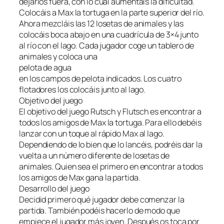
dejarlos fuera, con lo cual aumentáis la dificultad.
Colocáis a Max la tortuga en la parte superior del río.
Ahora mezcláis las 12 losetas de animales y las
colocáis boca abajo en una cuadrícula de 3×4 junto
al río con el lago. Cada jugador coge un tablero de
animales y coloca una
pelota de agua
en los campos de pelota indicados. Los cuatro
flotadores los colocáis junto al lago.
Objetivo del juego
El objetivo del juego Rutsch y Flutsch es encontrar a
todos los amigos de Max la tortuga. Para ello debéis
lanzar con un toque al rápido Max al lago.
Dependiendo de lo bien que lo lancéis, podréis dar la
vuelta a un número diferente de losetas de
animales. Quien sea el primero en encontrar a todos
los amigos de Max gana la partida.
Desarrollo del juego
Decidid primero qué jugador debe comenzar la
partida. También podéis hacerlo de modo que
empiece el jugador más joven. Después os toca por