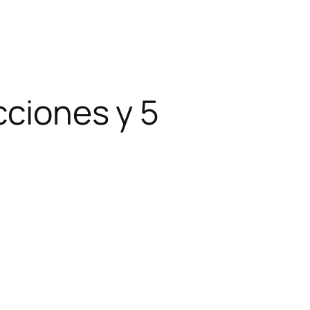
cciones y 5