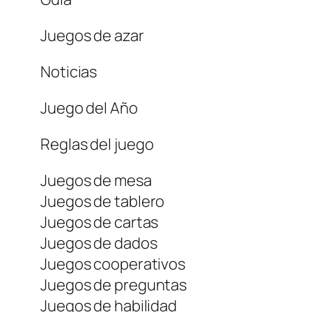
Juegos de azar
Noticias
Juego del Año
Reglas del juego
Juegos de mesa
Juegos de tablero
Juegos de cartas
Juegos de dados
Juegos cooperativos
Juegos de preguntas
Juegos de habilidad