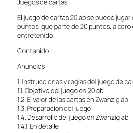
Juegos de cartas
El juego de cartas 20 ab se puede jugar 
puntos, que parte de 20 puntos, a cero 
entretenido.
Contenido
Anuncios
1. Instrucciones y reglas del juego de ca
1.1. Objetivo del juego en 20 ab
1.2. El valor de las cartas en Zwanzig ab
1.3. Preparación del juego
1.4. Desarrollo del juego en Zwanzig ab
1.4.1. En detalle