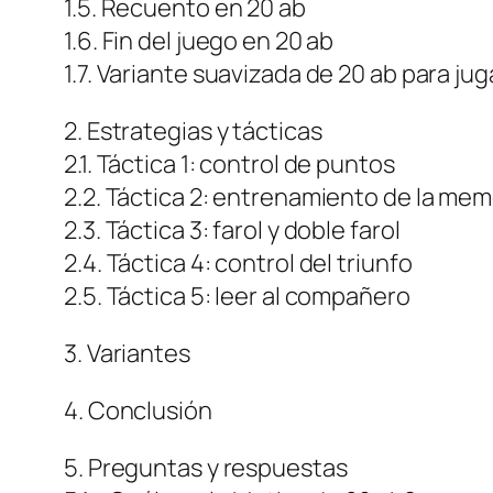
1.5. Recuento en 20 ab
1.6. Fin del juego en 20 ab
1.7. Variante suavizada de 20 ab para ju
2. Estrategias y tácticas
2.1. Táctica 1: control de puntos
2.2. Táctica 2: entrenamiento de la mem
2.3. Táctica 3: farol y doble farol
2.4. Táctica 4: control del triunfo
2.5. Táctica 5: leer al compañero
3. Variantes
4. Conclusión
5. Preguntas y respuestas