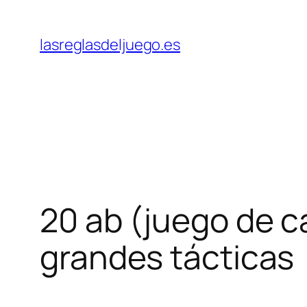
Skip
to
lasreglasdeljuego.es
content
20 ab (juego de ca
grandes tácticas