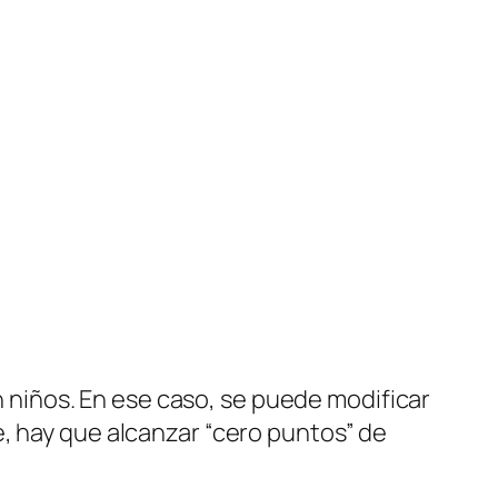
on niños. En ese caso, se puede modificar
, hay que alcanzar “cero puntos” de