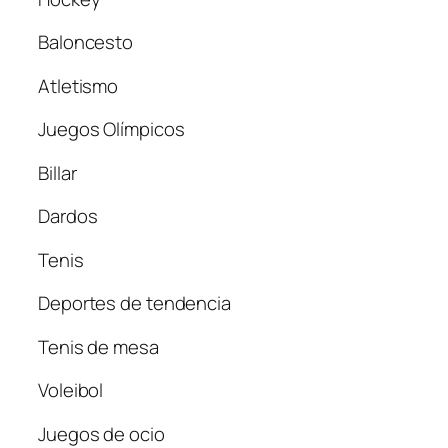
Baloncesto
Atletismo
Juegos Olímpicos
Billar
Dardos
Tenis
Deportes de tendencia
Tenis de mesa
Voleibol
Juegos de ocio