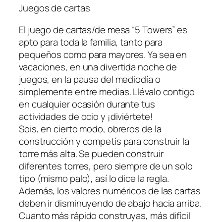
Juegos de cartas
El juego de cartas/de mesa “5 Towers” es
apto para toda la familia, tanto para
pequeños como para mayores. Ya sea en
vacaciones, en una divertida noche de
juegos, en la pausa del mediodía o
simplemente entre medias. Llévalo contigo
en cualquier ocasión durante tus
actividades de ocio y ¡diviértete!
Sois, en cierto modo, obreros de la
construcción y competís para construir la
torre más alta. Se pueden construir
diferentes torres, pero siempre de un solo
tipo (mismo palo), así lo dice la regla.
Además, los valores numéricos de las cartas
deben ir disminuyendo de abajo hacia arriba.
Cuanto más rápido construyas, más difícil