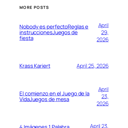
MORE POSTS
April
Nobody es perfectoReglas e
29,
instruccionesJuegos de
fiesta
2026
April 25, 2026
Krass Kariert
April
El comienzo en el Juego de la
23,
VidaJuegos de mesa
2026
April 23,
4 Imágenes 1 Palabra