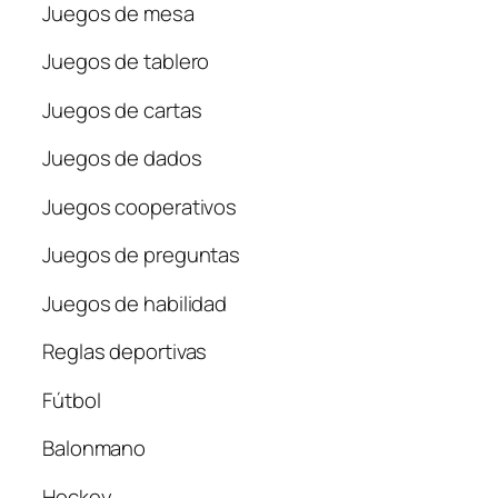
Juegos de mesa
Juegos de tablero
Juegos de cartas
Juegos de dados
Juegos cooperativos
Juegos de preguntas
Juegos de habilidad
Reglas deportivas
Fútbol
Balonmano
Hockey