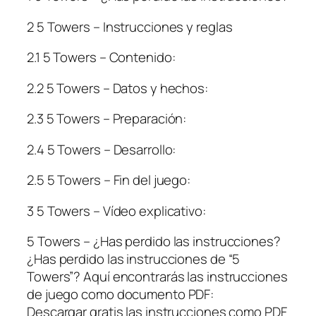
2 5 Towers – Instrucciones y reglas
2.1 5 Towers – Contenido:
2.2 5 Towers – Datos y hechos:
2.3 5 Towers – Preparación:
2.4 5 Towers – Desarrollo:
2.5 5 Towers – Fin del juego:
3 5 Towers – Vídeo explicativo:
5 Towers – ¿Has perdido las instrucciones?
¿Has perdido las instrucciones de “5
Towers”? Aquí encontrarás las instrucciones
de juego como documento PDF:
Descargar gratis las instrucciones como PDF