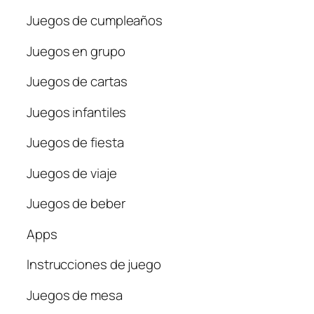
Juegos de cumpleaños
Juegos en grupo
Juegos de cartas
Juegos infantiles
Juegos de fiesta
Juegos de viaje
Juegos de beber
Apps
Instrucciones de juego
Juegos de mesa