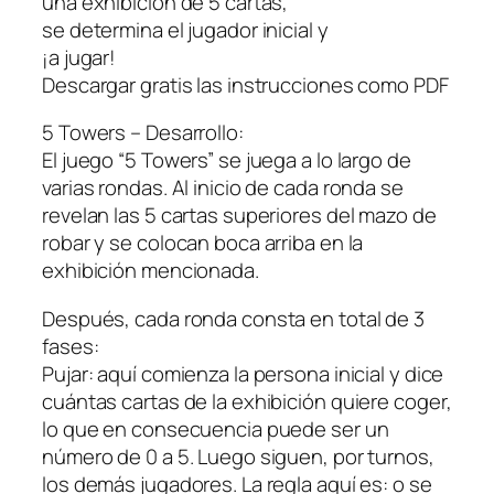
una exhibición de 5 cartas,
se determina el jugador inicial y
¡a jugar!
Descargar gratis las instrucciones como PDF
5 Towers – Desarrollo:
El juego “5 Towers” se juega a lo largo de
varias rondas. Al inicio de cada ronda se
revelan las 5 cartas superiores del mazo de
robar y se colocan boca arriba en la
exhibición mencionada.
Después, cada ronda consta en total de 3
fases:
Pujar: aquí comienza la persona inicial y dice
cuántas cartas de la exhibición quiere coger,
lo que en consecuencia puede ser un
número de 0 a 5. Luego siguen, por turnos,
los demás jugadores. La regla aquí es: o se