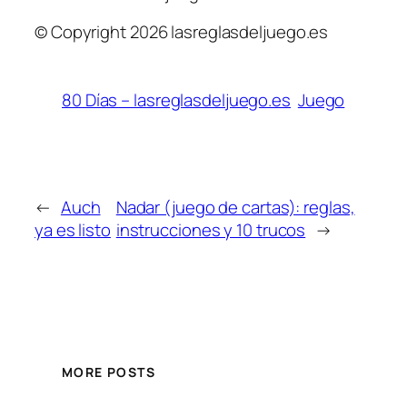
© Copyright 2026 lasreglasdeljuego.es
80 Días – lasreglasdeljuego.es
Juego
←
Auch
Nadar (juego de cartas): reglas,
ya es listo
instrucciones y 10 trucos
→
MORE POSTS