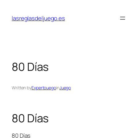
Skip
to
lasreglasdeljuego.es
content
80 Días
Written by
Expertouego
in
Juego
80 Días
80 Días