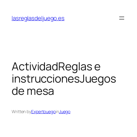
Skip
to
lasreglasdeljuego.es
content
ActividadReglas e
instruccionesJuegos
de mesa
Written by
Expertouego
in
Juego