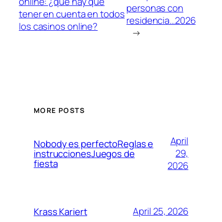
online: ¿qué hay que
personas con
tener en cuenta en todos
residencia…2026
los casinos online?
→
MORE POSTS
April
Nobody es perfectoReglas e
29,
instruccionesJuegos de
fiesta
2026
April 25, 2026
Krass Kariert