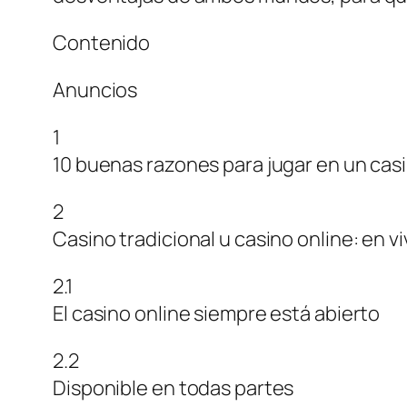
Contenido
Anuncios
1
10 buenas razones para jugar en un casi
2
Casino tradicional u casino online: en vi
2.1
El casino online siempre está abierto
2.2
Disponible en todas partes