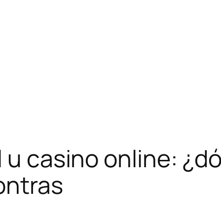
l u casino online: ¿d
ontras