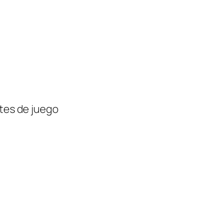
ntes de juego