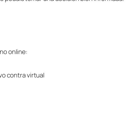
no online:
vo contra virtual