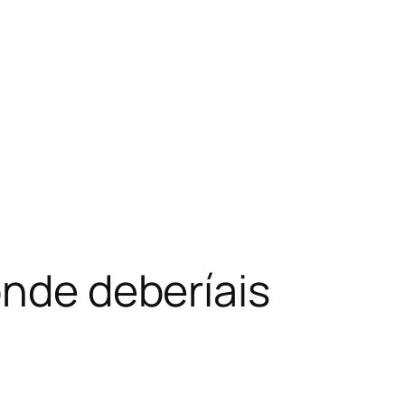
ónde deberíais