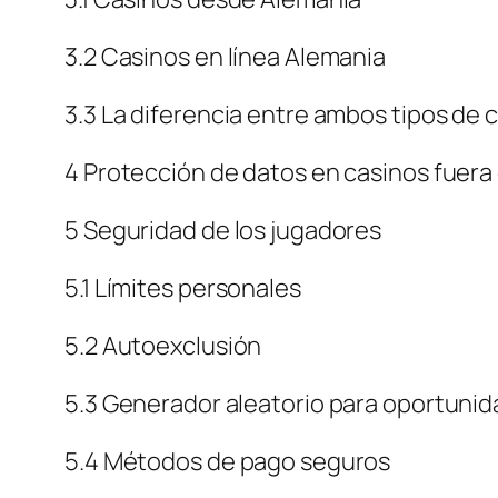
3.2 Casinos en línea Alemania
3.3 La diferencia entre ambos tipos de 
4 Protección de datos en casinos fuera
5 Seguridad de los jugadores
5.1 Límites personales
5.2 Autoexclusión
5.3 Generador aleatorio para oportunid
5.4 Métodos de pago seguros