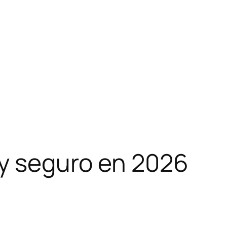
 y seguro en 2026