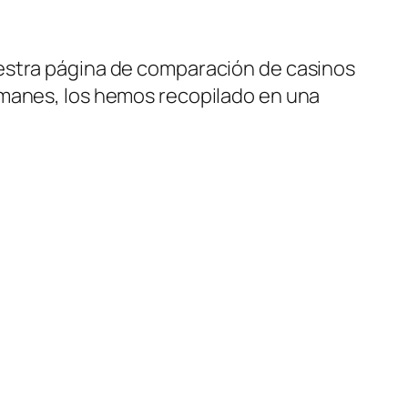
uestra página de comparación de casinos
emanes, los hemos recopilado en una