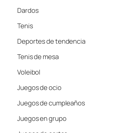
Dardos
Tenis
Deportes de tendencia
Tenis de mesa
Voleibol
Juegos de ocio
Juegos de cumpleaños
Juegos en grupo