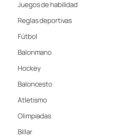
Juegos de habilidad
Reglas deportivas
Fútbol
Balonmano
Hockey
Baloncesto
Atletismo
Olimpiadas
Billar