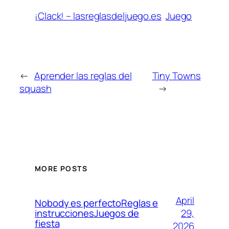
¡Clack! – lasreglasdeljuego.es
Juego
←
Aprender las reglas del
Tiny Towns
squash
→
MORE POSTS
April
Nobody es perfectoReglas e
29,
instruccionesJuegos de
fiesta
2026