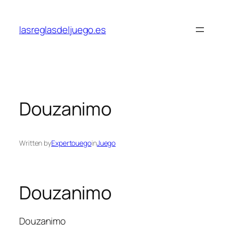
Skip
to
lasreglasdeljuego.es
content
Douzanimo
Written by
Expertouego
in
Juego
Douzanimo
Douzanimo