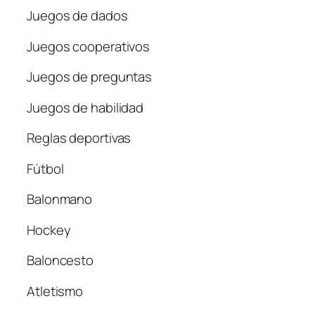
Juegos de dados
Juegos cooperativos
Juegos de preguntas
Juegos de habilidad
Reglas deportivas
Fútbol
Balonmano
Hockey
Baloncesto
Atletismo