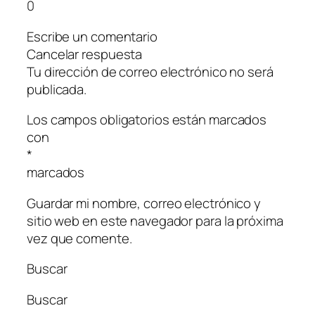
0
Escribe un comentario
Cancelar respuesta
Tu dirección de correo electrónico no será
publicada.
Los campos obligatorios están marcados
con
*
marcados
Guardar mi nombre, correo electrónico y
sitio web en este navegador para la próxima
vez que comente.
Buscar
Buscar