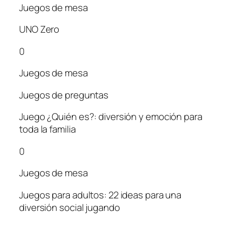
Juegos de mesa
UNO Zero
0
Juegos de mesa
Juegos de preguntas
Juego ¿Quién es?: diversión y emoción para
toda la familia
0
Juegos de mesa
Juegos para adultos: 22 ideas para una
diversión social jugando