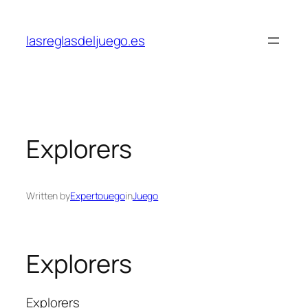
Skip
to
lasreglasdeljuego.es
content
Explorers
Written by
Expertouego
in
Juego
Explorers
Explorers