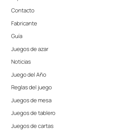
Contacto
Fabricante
Guía
Juegos de azar
Noticias
Juego del Año
Reglas del juego
Juegos de mesa
Juegos de tablero
Juegos de cartas