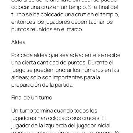
colocar una cruz en un templo. Si al final del
turno se ha colocado una cruz en el templo,
entonces los jugadores deben tachar los
puntos reunidos en el marco.
Aldea
Por cada aldea que sea adyacente se recibe
una cierta cantidad de puntos. Durante el
juego se pueden ignorar los números en las
aldeas; solo son importantes para la
preparación de la partida.
Final de un turno
Un turno termina cuando todos los
jugadores han colocado sus cruces. El
jugador de la izquierda del jugador inicial
revela a continuación su carta de terreno. Si