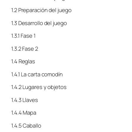
1.2 Preparación del juego
1.3 Desarrollo del juego
1.3.1 Fase 1
1.3.2 Fase 2
1.4 Reglas
1.4.1 La carta comodín
1.4.2 Lugares y objetos
1.4.3 Llaves
1.4.4 Mapa
1.4.5 Caballo