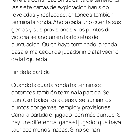
las siete cartas de exploración han sido
reveladas y realizadas, entonces también
termina la ronda. Ahora cada uno cuenta sus
gemas y sus provisiones y los puntos de
victoria se anotan en las losetas de
puntuación. Quien haya terminado la ronda
pasa el marcador de jugador inicial al vecino
de la izquierda.
Fin de la partida
Cuando la cuarta ronda ha terminado,
entonces también termina la partida. Se
puntúan todas las aldeas y se suman los
puntos por gemas, templo y provisiones.
Gana la partida el jugador con más puntos. Si
hay una diferencia, gana el jugador que haya
tachado menos mapas. Si no se han