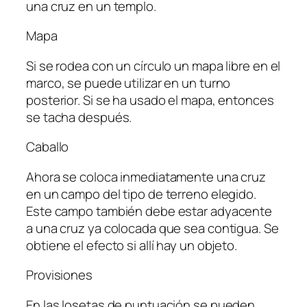
una cruz en un templo.
Mapa
Si se rodea con un círculo un mapa libre en el
marco, se puede utilizar en un turno
posterior. Si se ha usado el mapa, entonces
se tacha después.
Caballo
Ahora se coloca inmediatamente una cruz
en un campo del tipo de terreno elegido.
Este campo también debe estar adyacente
a una cruz ya colocada que sea contigua. Se
obtiene el efecto si allí hay un objeto.
Provisiones
En las losetas de puntuación se pueden