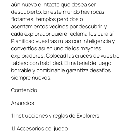
aún nuevo e intacto que desea ser
descubierto. En este mundo hay rocas
flotantes, templos perdidos o
asentamientos vecinos por descubrir, y
cada explorador quiere reclamarlos para sí.
Planificad vuestras rutas con inteligencia y
convertíos así en uno de los mayores
exploradores. Colocad las cruces de vuestro
tablero con habilidad. El material de juego
borrable y combinable garantiza desafíos
siempre nuevos.
Contenido
Anuncios
1 Instrucciones y reglas de Explorers
1.1 Accesorios del juego