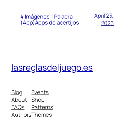
April 23,
4 Imágenes 1 Palabra
(App)Apps de acertijos
2026
lasreglasdeljuego.es
Blog
Events
About
Shop
FAQs
Patterns
Authors
Themes