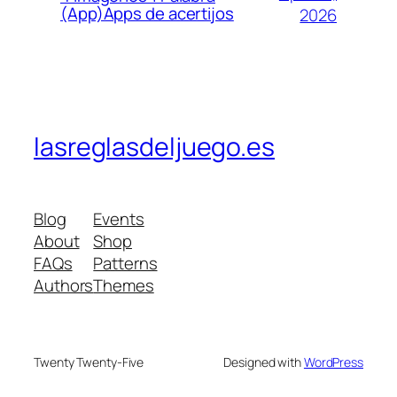
(App)Apps de acertijos
2026
lasreglasdeljuego.es
Blog
Events
About
Shop
FAQs
Patterns
Authors
Themes
Twenty Twenty-Five
Designed with
WordPress