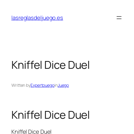
Skip
to
lasreglasdeljuego.es
content
Kniffel Dice Duel
Written by
Expertouego
in
Juego
Kniffel Dice Duel
Kniffel Dice Duel