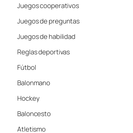
Juegos cooperativos
Juegos de preguntas
Juegos de habilidad
Reglas deportivas
Fútbol
Balonmano
Hockey
Baloncesto
Atletismo