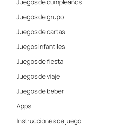
Juegos de cumpleaños
Juegos de grupo
Juegos de cartas
Juegos infantiles
Juegos de fiesta
Juegos de viaje
Juegos de beber
Apps
Instrucciones de juego