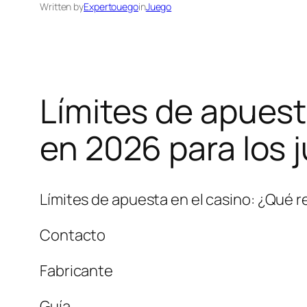
Written by
Expertouego
in
Juego
Límites de apuest
en 2026 para los 
Límites de apuesta en el casino: ¿Qué r
Contacto
Fabricante
Guía