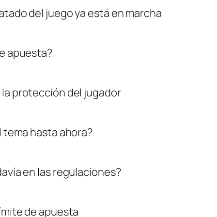
ratado del juego ya está en marcha
de apuesta?
la protección del jugador
el tema hasta ahora?
davía en las regulaciones?
límite de apuesta