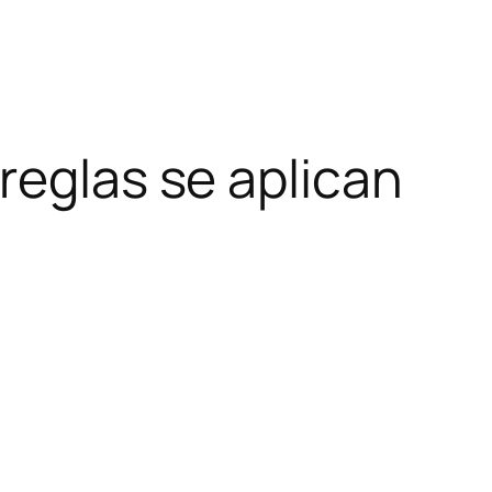
reglas se aplican