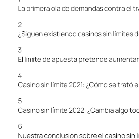
La primera ola de demandas contra el t
2
¿Siguen existiendo casinos sin límites 
3
El límite de apuesta pretende aumentar 
4
Casino sin límite 2021: ¿Cómo se trató 
5
Casino sin límite 2022: ¿Cambia algo to
6
Nuestra conclusión sobre el casino sin 