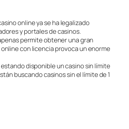
asino online ya se ha legalizado
adores y portales de casinos.
, apenas permite obtener una gran
 online con licencia provoca un enorme
estando disponible un casino sin límite
án buscando casinos sin el límite de 1