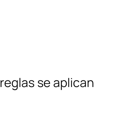
reglas se aplican