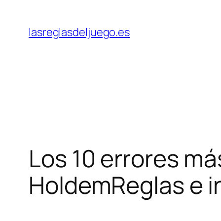
Skip
to
lasreglasdeljuego.es
content
Los 10 errores m
HoldemReglas e i