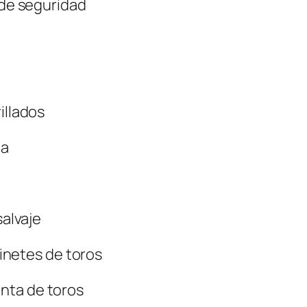
 de seguridad
illados
ña
salvaje
 jinetes de toros
nta de toros