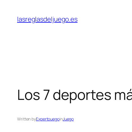
Skip
to
lasreglasdeljuego.es
content
Los 7 deportes m
Written by
Expertouego
in
Juego