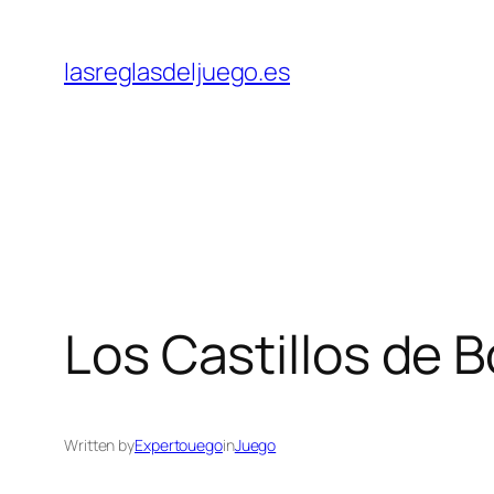
Skip
to
lasreglasdeljuego.es
content
Los Castillos de 
Written by
Expertouego
in
Juego