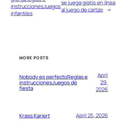
se juega gratis en línea
instruccionesJuegos
al juego de cartas
→
infantiles
MORE POSTS
April
Nobody es perfectoReglas e
29,
instruccionesJuegos de
fiesta
2026
April 25, 2026
Krass Kariert