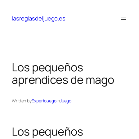
Skip
to
lasreglasdeljuego.es
content
Los pequeños
aprendices de mago
Written by
Expertouego
in
Juego
Los pequeños