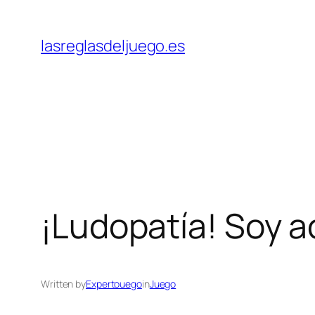
Skip
to
lasreglasdeljuego.es
content
¡Ludopatía! Soy a
Written by
Expertouego
in
Juego