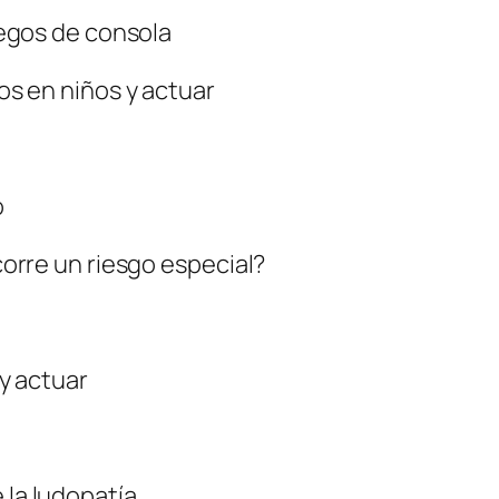
juegos de consola
gos en niños y actuar
!
o
 corre un riesgo especial?
 y actuar
 la ludopatía