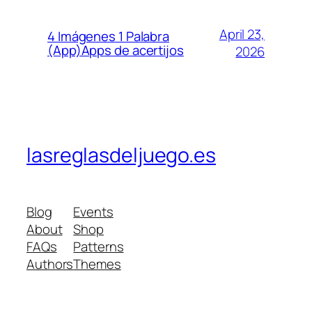
April 23,
4 Imágenes 1 Palabra
(App)Apps de acertijos
2026
lasreglasdeljuego.es
Blog
Events
About
Shop
FAQs
Patterns
Authors
Themes