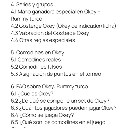
4. Series y grupos
4.1 Mano ganadora especial en Okey –
Rummy turco
4.2 Gösterge Okey (Okey de indicador/ficha)
4.3 Valoración del Gösterge Okey
4.4 Otras reglas especiales
5. Comodines en Okey
5.1 Comodines reales
5.2 Comodines falsos
5.3 Asignación de puntos en el torneo
6. FAQ sobre Okey: Rummy turco
6.1 ¿Qué es Okey?
6.2 ¿De qué se compone un set de Okey?
6.3 ¿Cuántos jugadores pueden jugar Okey?
6.4 ¿Cómo se juega Okey?
6.5 ¿Qué son los comodines en el juego