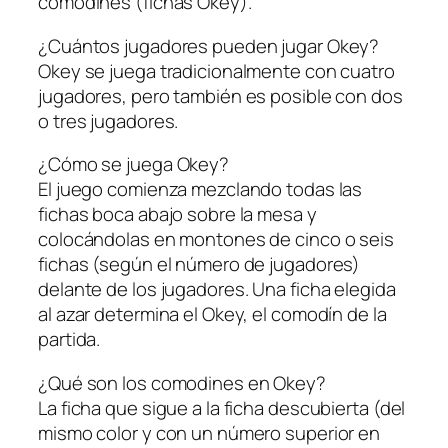
comodines (fichas Okey).
¿Cuántos jugadores pueden jugar Okey?
Okey se juega tradicionalmente con cuatro
jugadores, pero también es posible con dos
o tres jugadores.
¿Cómo se juega Okey?
El juego comienza mezclando todas las
fichas boca abajo sobre la mesa y
colocándolas en montones de cinco o seis
fichas (según el número de jugadores)
delante de los jugadores. Una ficha elegida
al azar determina el Okey, el comodín de la
partida.
¿Qué son los comodines en Okey?
La ficha que sigue a la ficha descubierta (del
mismo color y con un número superior en