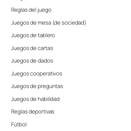
Reglas del juego
Juegos de mesa (de sociedad)
Juegos de tablero
Juegos de cartas
Juegos de dados
Juegos cooperativos
Juegos de preguntas
Juegos de habilidad
Reglas deportivas
Fútbol