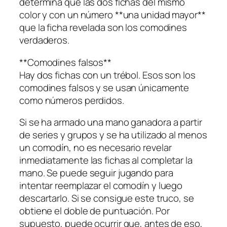
determina que las dos fichas del mismo
color y con un número **una unidad mayor**
que la ficha revelada son los comodines
verdaderos.
**Comodines falsos**
Hay dos fichas con un trébol. Esos son los
comodines falsos y se usan únicamente
como números perdidos.
Si se ha armado una mano ganadora a partir
de series y grupos y se ha utilizado al menos
un comodín, no es necesario revelar
inmediatamente las fichas al completar la
mano. Se puede seguir jugando para
intentar reemplazar el comodín y luego
descartarlo. Si se consigue este truco, se
obtiene el doble de puntuación. Por
supuesto, puede ocurrir que, antes de eso,