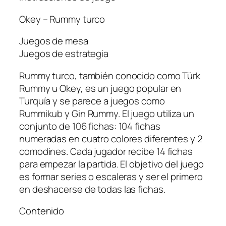
Okey – Rummy turco
Juegos de mesa
Juegos de estrategia
Rummy turco, también conocido como Türk
Rummy u Okey, es un juego popular en
Turquía y se parece a juegos como
Rummikub y Gin Rummy. El juego utiliza un
conjunto de 106 fichas: 104 fichas
numeradas en cuatro colores diferentes y 2
comodines. Cada jugador recibe 14 fichas
para empezar la partida. El objetivo del juego
es formar series o escaleras y ser el primero
en deshacerse de todas las fichas.
Contenido