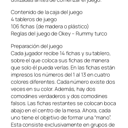
Contenido de la caja del juego
4 tableros de juego
106 fichas (de madera o plástico)
Reglas del juego de Okey – Rummy turco
Preparación del juego
Cada jugador recibe 14 fichas y su tablero,
sobre el que coloca sus fichas de manera
que solo él pueda verlas. En las fichas están
impresos los números del 1 al 13 en cuatro
colores diferentes. Cada número existe dos
veces en su color. Además, hay dos
comodines verdaderos y dos comodines
falsos. Las fichas restantes se colocan boca
abajo en el centro de la mesa. Ahora, cada
uno tiene el objetivo de formar una “mano”.
Esta consiste exclusivamente en grupos de