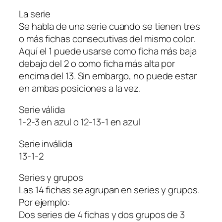
La serie
Se habla de una serie cuando se tienen tres
o más fichas consecutivas del mismo color.
Aquí el 1 puede usarse como ficha más baja
debajo del 2 o como ficha más alta por
encima del 13. Sin embargo, no puede estar
en ambas posiciones a la vez.
Serie válida
1-2-3 en azul o 12-13-1 en azul
Serie inválida
13-1-2
Series y grupos
Las 14 fichas se agrupan en series y grupos.
Por ejemplo:
Dos series de 4 fichas y dos grupos de 3