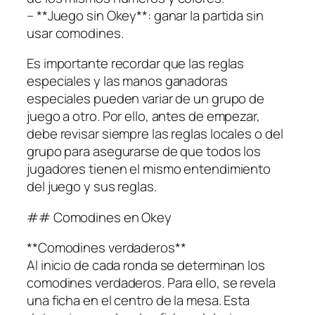
– **Juego sin Okey**: ganar la partida sin
usar comodines.
Es importante recordar que las reglas
especiales y las manos ganadoras
especiales pueden variar de un grupo de
juego a otro. Por ello, antes de empezar,
debe revisar siempre las reglas locales o del
grupo para asegurarse de que todos los
jugadores tienen el mismo entendimiento
del juego y sus reglas.
## Comodines en Okey
**Comodines verdaderos**
Al inicio de cada ronda se determinan los
comodines verdaderos. Para ello, se revela
una ficha en el centro de la mesa. Esta