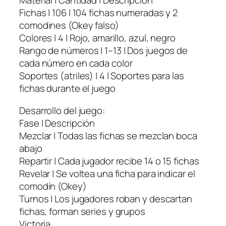
Material | Cantidad | Descripción
Fichas | 106 | 104 fichas numeradas y 2
comodines (Okey falso)
Colores | 4 | Rojo, amarillo, azul, negro
Rango de números | 1–13 | Dos juegos de
cada número en cada color
Soportes (atriles) | 4 | Soportes para las
fichas durante el juego
Desarrollo del juego:
Fase | Descripción
Mezclar | Todas las fichas se mezclan boca
abajo
Repartir | Cada jugador recibe 14 o 15 fichas
Revelar | Se voltea una ficha para indicar el
comodín (Okey)
Turnos | Los jugadores roban y descartan
fichas, forman series y grupos
Victoria