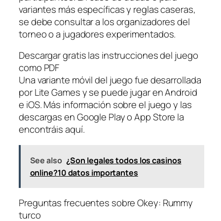
variantes más específicas y reglas caseras,
se debe consultar a los organizadores del
torneo o a jugadores experimentados.
Descargar gratis las instrucciones del juego
como PDF
Una variante móvil del juego fue desarrollada
por Lite Games y se puede jugar en Android
e iOS. Más información sobre el juego y las
descargas en Google Play o App Store la
encontráis aquí.
See also
¿Son legales todos los casinos
online?10 datos importantes
Preguntas frecuentes sobre Okey: Rummy
turco