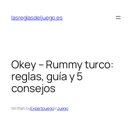
Skip
to
lasreglasdeljuego.es
content
Okey – Rummy turco:
reglas, guía y 5
consejos
Written by
Expertouego
in
Juego