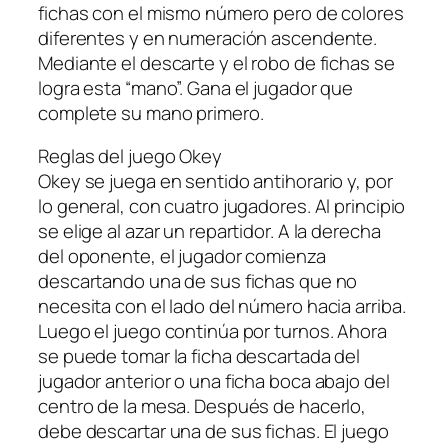
fichas con el mismo número pero de colores
diferentes y en numeración ascendente.
Mediante el descarte y el robo de fichas se
logra esta “mano”. Gana el jugador que
complete su mano primero.
Reglas del juego Okey
Okey se juega en sentido antihorario y, por
lo general, con cuatro jugadores. Al principio
se elige al azar un repartidor. A la derecha
del oponente, el jugador comienza
descartando una de sus fichas que no
necesita con el lado del número hacia arriba.
Luego el juego continúa por turnos. Ahora
se puede tomar la ficha descartada del
jugador anterior o una ficha boca abajo del
centro de la mesa. Después de hacerlo,
debe descartar una de sus fichas. El juego