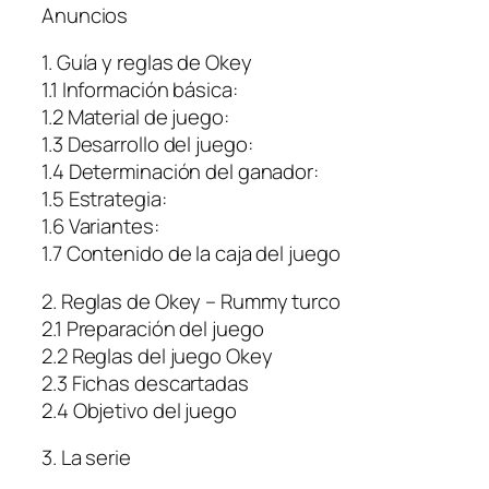
Anuncios
1. Guía y reglas de Okey
1.1 Información básica:
1.2 Material de juego:
1.3 Desarrollo del juego:
1.4 Determinación del ganador:
1.5 Estrategia:
1.6 Variantes:
1.7 Contenido de la caja del juego
2. Reglas de Okey – Rummy turco
2.1 Preparación del juego
2.2 Reglas del juego Okey
2.3 Fichas descartadas
2.4 Objetivo del juego
3. La serie