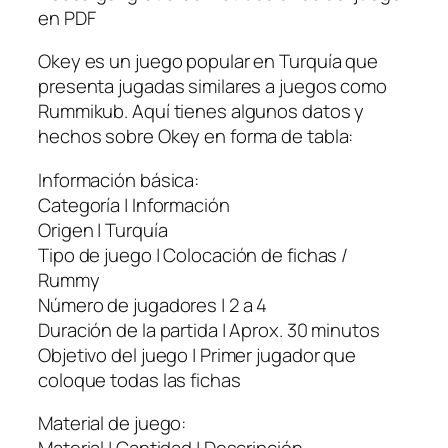
en PDF
Okey es un juego popular en Turquía que
presenta jugadas similares a juegos como
Rummikub. Aquí tienes algunos datos y
hechos sobre Okey en forma de tabla:
Información básica:
Categoría | Información
Origen | Turquía
Tipo de juego | Colocación de fichas /
Rummy
Número de jugadores | 2 a 4
Duración de la partida | Aprox. 30 minutos
Objetivo del juego | Primer jugador que
coloque todas las fichas
Material de juego: