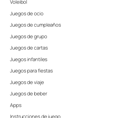
Voleibol
Juegos de ocio
Juegos de cumpleaños
Juegos de grupo
Juegos de cartas
Juegos infantiles
Juegos para fiestas
Juegos de viaje
Juegos de beber
Apps
Instrucciones de juego