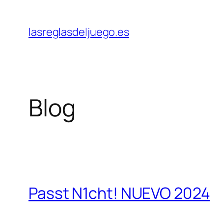
Skip
to
lasreglasdeljuego.es
content
Blog
Passt N1cht! NUEVO 2024