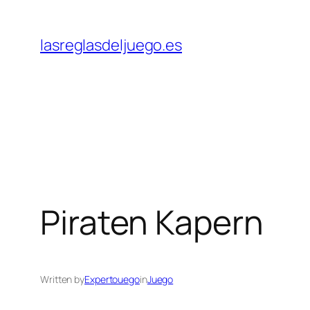
Skip
to
lasreglasdeljuego.es
content
Piraten Kapern
Written by
Expertouego
in
Juego