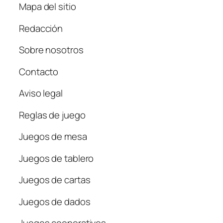
Mapa del sitio
Redacción
Sobre nosotros
Contacto
Aviso legal
Reglas de juego
Juegos de mesa
Juegos de tablero
Juegos de cartas
Juegos de dados