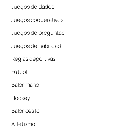
Juegos de dados
Juegos cooperativos
Juegos de preguntas
Juegos de habilidad
Reglas deportivas
Fútbol
Balonmano
Hockey
Baloncesto
Atletismo