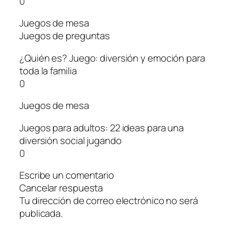
0
Juegos de mesa
Juegos de preguntas
¿Quién es? Juego: diversión y emoción para
toda la familia
0
Juegos de mesa
Juegos para adultos: 22 ideas para una
diversión social jugando
0
Escribe un comentario
Cancelar respuesta
Tu dirección de correo electrónico no será
publicada.