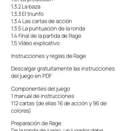
1.3.2 La baza
1.3.3 El triunfo
1.3.4 Las cartas de acción
1.3.5 La puntuación de la ronda
1.4 Final de la partida de Rage
1.5 Vídeo explicativo
Instrucciones y reglas de Rage
Descargar gratuitamente las instrucciones
del juego en PDF
Componentes del juego
1 manual de instrucciones
112 cartas (de ellas 16 de acción y 96 de
colores)
Preparación de Rage
De la ronda de juego, un jugador debe