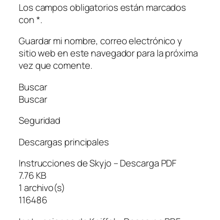
Los campos obligatorios están marcados
con *.
Guardar mi nombre, correo electrónico y
sitio web en este navegador para la próxima
vez que comente.
Buscar
Buscar
Seguridad
Descargas principales
Instrucciones de Skyjo – Descarga PDF
7.76 KB
1 archivo(s)
116486