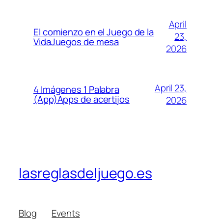
April
El comienzo en el Juego de la
23,
VidaJuegos de mesa
2026
April 23,
4 Imágenes 1 Palabra
(App)Apps de acertijos
2026
lasreglasdeljuego.es
Blog
Events