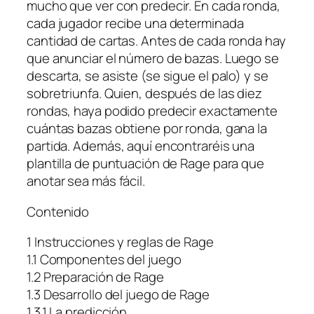
mucho que ver con predecir. En cada ronda,
cada jugador recibe una determinada
cantidad de cartas. Antes de cada ronda hay
que anunciar el número de bazas. Luego se
descarta, se asiste (se sigue el palo) y se
sobretriunfa. Quien, después de las diez
rondas, haya podido predecir exactamente
cuántas bazas obtiene por ronda, gana la
partida. Además, aquí encontraréis una
plantilla de puntuación de Rage para que
anotar sea más fácil.
Contenido
1 Instrucciones y reglas de Rage
1.1 Componentes del juego
1.2 Preparación de Rage
1.3 Desarrollo del juego de Rage
1.3.1 La predicción