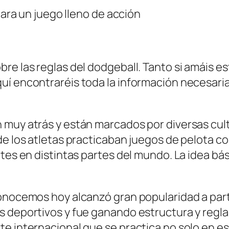
para un juego lleno de acción
re las reglas del dodgeball. Tanto si amáis 
í encontraréis toda la información necesaria 
 muy atrás y están marcados por diversas cul
de los atletas practicaban juegos de pelota 
ntes en distintas partes del mundo. La idea bá
onocemos hoy alcanzó gran popularidad a parti
s deportivos y fue ganando estructura y regla
e internacional que se practica no solo en es