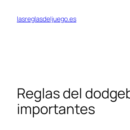
Skip
to
lasreglasdeljuego.es
content
Reglas del dodgeba
importantes