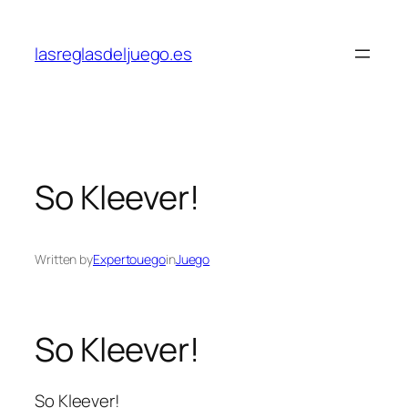
Skip
to
lasreglasdeljuego.es
content
So Kleever!
Written by
Expertouego
in
Juego
So Kleever!
So Kleever!