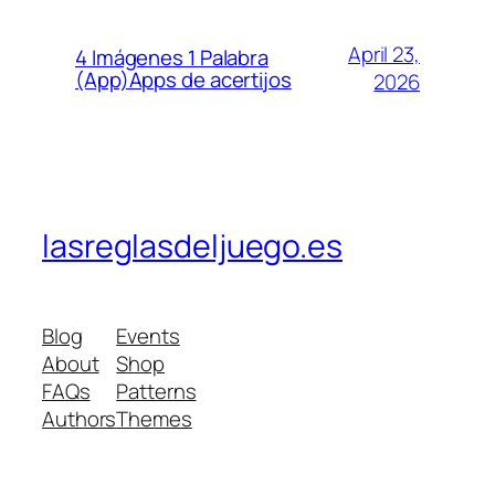
April 23,
4 Imágenes 1 Palabra
(App)Apps de acertijos
2026
lasreglasdeljuego.es
Blog
Events
About
Shop
FAQs
Patterns
Authors
Themes