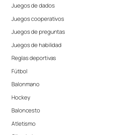
Juegos de dados
Juegos cooperativos
Juegos de preguntas
Juegos de habilidad
Reglas deportivas
Fútbol
Balonmano
Hockey
Baloncesto
Atletismo