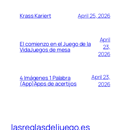
April 25, 2026
Krass Kariert
April
El comienzo en el Juego de la
23,
VidaJuegos de mesa
2026
April 23,
4 Imágenes 1 Palabra
(App)Apps de acertijos
2026
lasreglasdeljuego.es