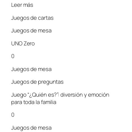
Leer más
Juegos de cartas
Juegos de mesa
UNO Zero
0
Juegos de mesa
Juegos de preguntas
Juego “¿Quién es?”: diversión y emoción
para toda la familia
0
Juegos de mesa