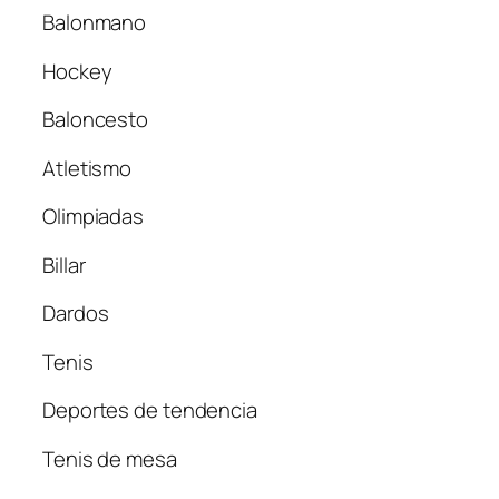
Balonmano
Hockey
Baloncesto
Atletismo
Olimpiadas
Billar
Dardos
Tenis
Deportes de tendencia
Tenis de mesa