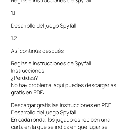
Reglas e instrucciones de Spyfall
1.1
Desarrollo del juego Spyfall
1.2
Así continúa después
Reglas e instrucciones de Spyfall
Instrucciones
¿Perdidas?
No hay problema, aquí puedes descargarlas
gratis en PDF:
Descargar gratis las instrucciones en PDF
Desarrollo del juego Spyfall
En cada ronda, los jugadores reciben una
carta en la que se indica en qué lugar se