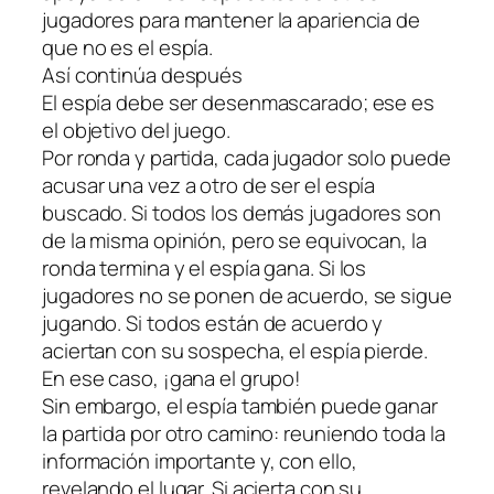
jugadores para mantener la apariencia de
que no es el espía.
Así continúa después
El espía debe ser desenmascarado; ese es
el objetivo del juego.
Por ronda y partida, cada jugador solo puede
acusar una vez a otro de ser el espía
buscado. Si todos los demás jugadores son
de la misma opinión, pero se equivocan, la
ronda termina y el espía gana. Si los
jugadores no se ponen de acuerdo, se sigue
jugando. Si todos están de acuerdo y
aciertan con su sospecha, el espía pierde.
En ese caso, ¡gana el grupo!
Sin embargo, el espía también puede ganar
la partida por otro camino: reuniendo toda la
información importante y, con ello,
revelando el lugar. Si acierta con su