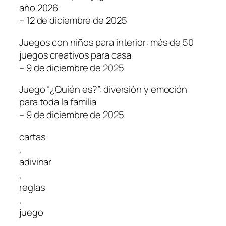
año 2026
– 12 de diciembre de 2025
Juegos con niños para interior: más de 50
juegos creativos para casa
– 9 de diciembre de 2025
Juego “¿Quién es?”: diversión y emoción
para toda la familia
– 9 de diciembre de 2025
cartas
,
adivinar
,
reglas
,
juego