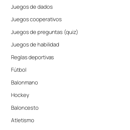
Juegos de dados
Juegos cooperativos
Juegos de preguntas (quiz)
Juegos de habilidad
Reglas deportivas
Fútbol
Balonmano
Hockey
Baloncesto
Atletismo