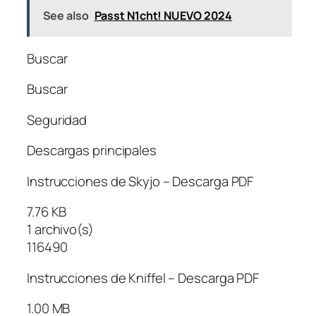
See also
Passt N1cht! NUEVO 2024
Buscar
Buscar
Seguridad
Descargas principales
Instrucciones de Skyjo – Descarga PDF
7.76 KB
1 archivo(s)
116490
Instrucciones de Kniffel – Descarga PDF
1.00 MB