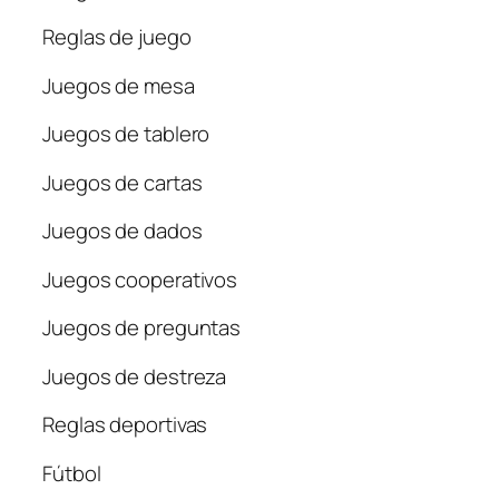
Reglas de juego
Juegos de mesa
Juegos de tablero
Juegos de cartas
Juegos de dados
Juegos cooperativos
Juegos de preguntas
Juegos de destreza
Reglas deportivas
Fútbol