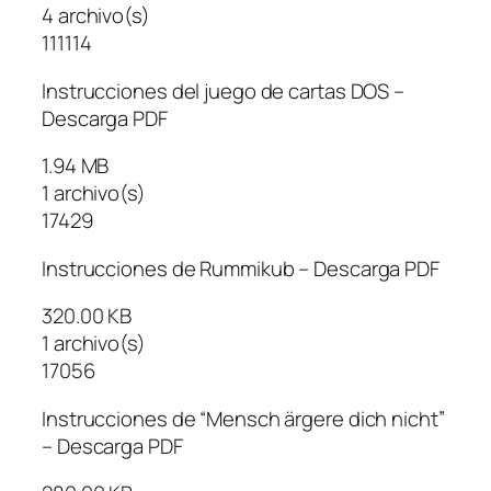
4 archivo(s)
111114
Instrucciones del juego de cartas DOS –
Descarga PDF
1.94 MB
1 archivo(s)
17429
Instrucciones de Rummikub – Descarga PDF
320.00 KB
1 archivo(s)
17056
Instrucciones de “Mensch ärgere dich nicht”
– Descarga PDF