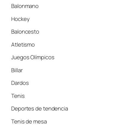
Balonmano
Hockey
Baloncesto
Atletismo
Juegos Olímpicos
Billar
Dardos
Tenis
Deportes de tendencia
Tenis de mesa