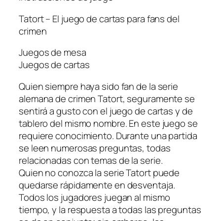
Tatort – El juego de cartas para fans del
crimen
Juegos de mesa
Juegos de cartas
Quien siempre haya sido fan de la serie
alemana de crimen Tatort, seguramente se
sentirá a gusto con el juego de cartas y de
tablero del mismo nombre. En este juego se
requiere conocimiento. Durante una partida
se leen numerosas preguntas, todas
relacionadas con temas de la serie.
Quien no conozca la serie Tatort puede
quedarse rápidamente en desventaja.
Todos los jugadores juegan al mismo
tiempo, y la respuesta a todas las preguntas