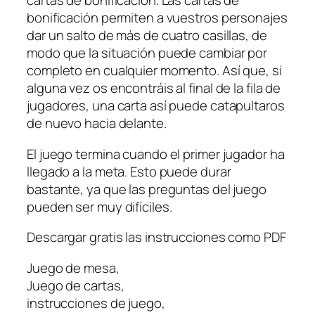
cartas de bonificación. Las cartas de
bonificación permiten a vuestros personajes
dar un salto de más de cuatro casillas, de
modo que la situación puede cambiar por
completo en cualquier momento. Así que, si
alguna vez os encontráis al final de la fila de
jugadores, una carta así puede catapultaros
de nuevo hacia delante.
El juego termina cuando el primer jugador ha
llegado a la meta. Esto puede durar
bastante, ya que las preguntas del juego
pueden ser muy difíciles.
Descargar gratis las instrucciones como PDF
Juego de mesa,
Juego de cartas,
instrucciones de juego,