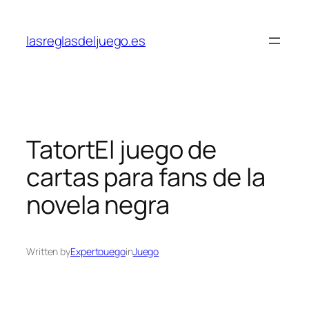
Skip
to
lasreglasdeljuego.es
content
TatortEl juego de
cartas para fans de la
novela negra
Written by
Expertouego
in
Juego