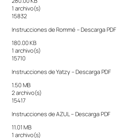
280.00 KB
1 archivo(s)
15832
Instrucciones de Rommé – Descarga PDF
180.00 KB
1 archivo(s)
15710
Instrucciones de Yatzy – Descarga PDF
1.50 MB
2 archivo(s)
15417
Instrucciones de AZUL – Descarga PDF
11.01 MB
1 archivo(s)