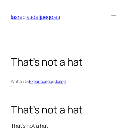
Skip
to
lasreglasdeljuego.es
content
That’s not a hat
Written by
Expertouego
in
Juego
That’s not a hat
That’s not a hat