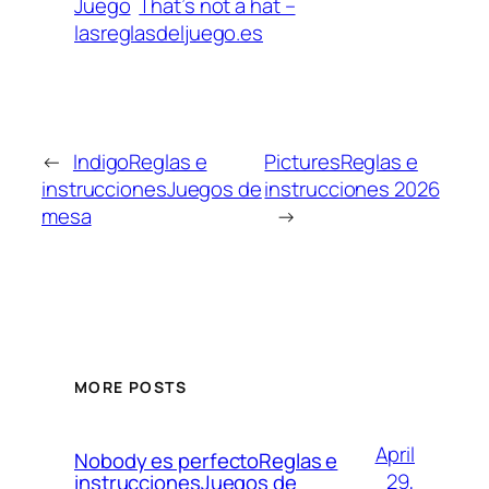
Juego
That’s not a hat –
lasreglasdeljuego.es
←
IndigoReglas e
PicturesReglas e
instruccionesJuegos de
instrucciones 2026
mesa
→
MORE POSTS
April
Nobody es perfectoReglas e
29,
instruccionesJuegos de