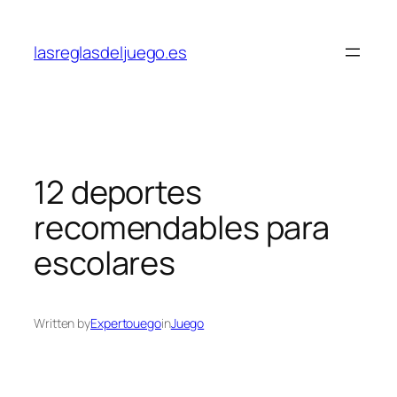
Skip
to
lasreglasdeljuego.es
content
12 deportes
recomendables para
escolares
Written by
Expertouego
in
Juego