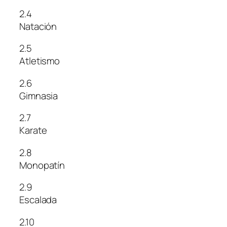
2.4
Natación
2.5
Atletismo
2.6
Gimnasia
2.7
Karate
2.8
Monopatín
2.9
Escalada
2.10