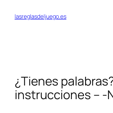
Skip
to
lasreglasdeljuego.es
content
¿Tienes palabras?
instrucciones – 