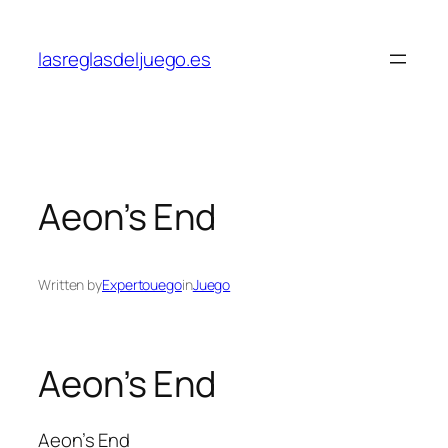
Skip
to
lasreglasdeljuego.es
content
Aeon’s End
Written by
Expertouego
in
Juego
Aeon’s End
Aeon’s End