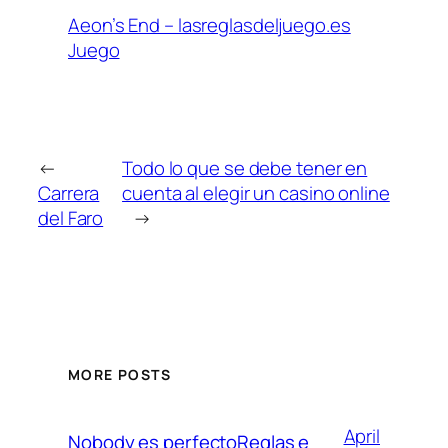
Aeon’s End – lasreglasdeljuego.es
Juego
←
Todo lo que se debe tener en
Carrera
cuenta al elegir un casino online
del Faro
→
MORE POSTS
April
Nobody es perfectoReglas e