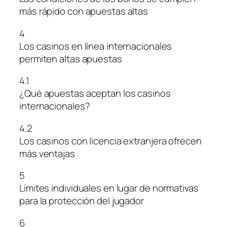
más rápido con apuestas altas
4
Los casinos en línea internacionales
permiten altas apuestas
4.1
¿Qué apuestas aceptan los casinos
internacionales?
4.2
Los casinos con licencia extranjera ofrecen
más ventajas
5
Límites individuales en lugar de normativas
para la protección del jugador
6