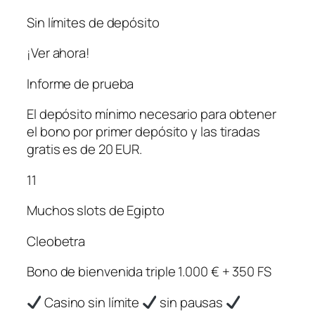
Sin límites de depósito
¡Ver ahora!
Informe de prueba
El depósito mínimo necesario para obtener
el bono por primer depósito y las tiradas
gratis es de 20 EUR.
11
Muchos slots de Egipto
Cleobetra
Bono de bienvenida triple 1.000 € + 350 FS
Casino sin límite
sin pausas