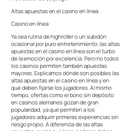
Altas apuestas en el casino en línea
Casino en línea
Ya sea rutina de highroller o un subidón
ocasional por puro entretenimiento: las altas
apuestas en el casino en línea son el turbo
de la emoción por excelencia. Pero no todos
los casinos permiten también apuestas
mayores. Explicamos dónde son posibles las
altas apuestas en el casino en línea y en
qué deben fijarse los jugadores. Al mismo
tiempo, ofertas como el bono sin depósito
en casinos alemanes gozan de gran
popularidad, ya que permiten a los
jugadores adquirir primeras experiencias sin
riesgo propio. A diferencia de las altas