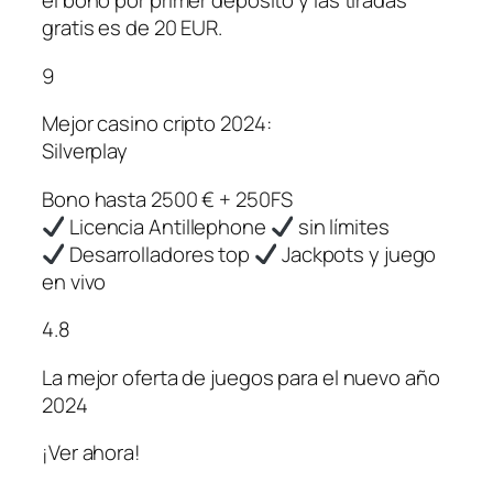
el bono por primer depósito y las tiradas
gratis es de 20 EUR.
9
Mejor casino cripto 2024:
Silverplay
Bono hasta 2500 € + 250FS
Licencia Antillephone
sin límites
Desarrolladores top
Jackpots y juego
en vivo
4.8
La mejor oferta de juegos para el nuevo año
2024
¡Ver ahora!