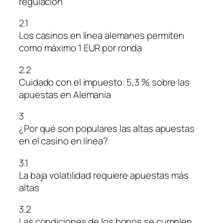
regulación
2.1
Los casinos en línea alemanes permiten
como máximo 1 EUR por ronda
2.2
Cuidado con el impuesto: 5,3 % sobre las
apuestas en Alemania
3
¿Por qué son populares las altas apuestas
en el casino en línea?
3.1
La baja volatilidad requiere apuestas más
altas
3.2
Las condiciones de los bonos se cumplen