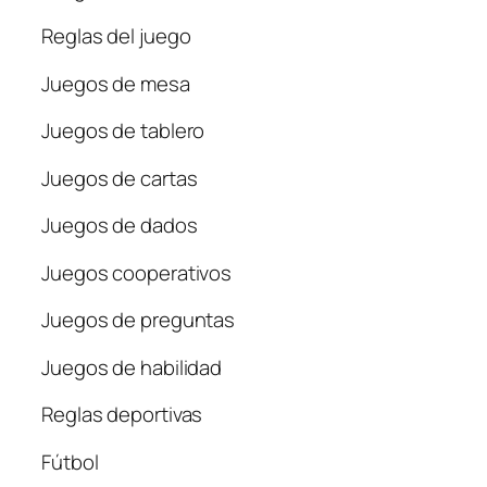
Reglas del juego
Juegos de mesa
Juegos de tablero
Juegos de cartas
Juegos de dados
Juegos cooperativos
Juegos de preguntas
Juegos de habilidad
Reglas deportivas
Fútbol