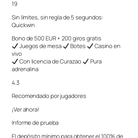
19
Sin límites, sin regla de 5 segundos:
Quickwin
Bono de 500 EUR + 200 giros gratis
Juegos de mesa
Botes
Casino en
vivo
Con licencia de Curazao
Pura
adrenalina
4.3
Recomendado por jugadores
¡Ver ahora!
Informe de prueba
El depósito mínimo para obtener el 100% de