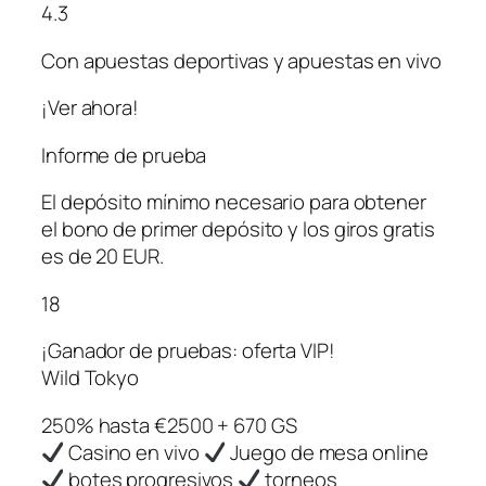
4.3
Con apuestas deportivas y apuestas en vivo
¡Ver ahora!
Informe de prueba
El depósito mínimo necesario para obtener
el bono de primer depósito y los giros gratis
es de 20 EUR.
18
¡Ganador de pruebas: oferta VIP!
Wild Tokyo
250% hasta €2500 + 670 GS
Casino en vivo
Juego de mesa online
botes progresivos
torneos