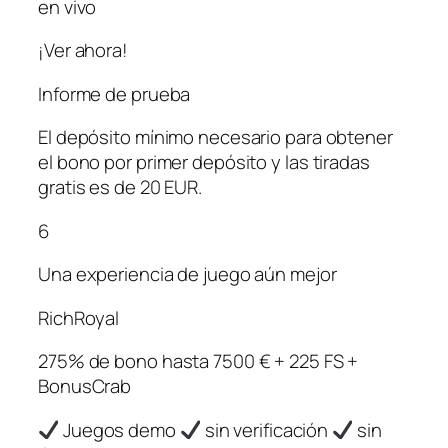
en vivo
¡Ver ahora!
Informe de prueba
El depósito mínimo necesario para obtener
el bono por primer depósito y las tiradas
gratis es de 20 EUR.
6
Una experiencia de juego aún mejor
RichRoyal
275% de bono hasta 7500 € + 225 FS +
BonusCrab
Juegos demo
sin verificación
sin