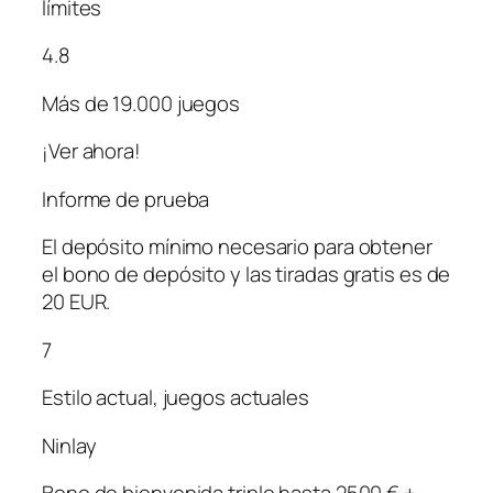
límites
4.8
Más de 19.000 juegos
¡Ver ahora!
Informe de prueba
El depósito mínimo necesario para obtener
el bono de depósito y las tiradas gratis es de
20 EUR.
7
Estilo actual, juegos actuales
Ninlay