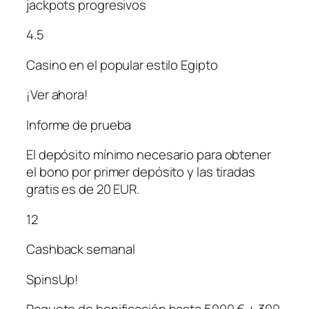
jackpots progresivos
4.5
Casino en el popular estilo Egipto
¡Ver ahora!
Informe de prueba
El depósito mínimo necesario para obtener
el bono por primer depósito y las tiradas
gratis es de 20 EUR.
12
Cashback semanal
SpinsUp!