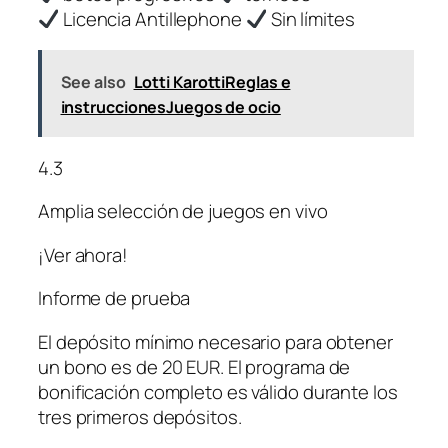
Licencia Antillephone
Sin límites
See also
Lotti KarottiReglas e
instruccionesJuegos de ocio
4.3
Amplia selección de juegos en vivo
¡Ver ahora!
Informe de prueba
El depósito mínimo necesario para obtener
un bono es de 20 EUR. El programa de
bonificación completo es válido durante los
tres primeros depósitos.