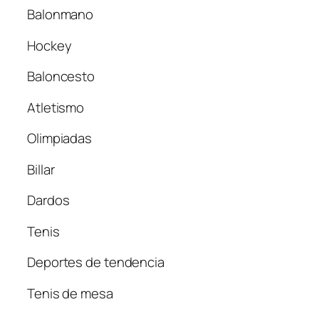
Balonmano
Hockey
Baloncesto
Atletismo
Olimpiadas
Billar
Dardos
Tenis
Deportes de tendencia
Tenis de mesa