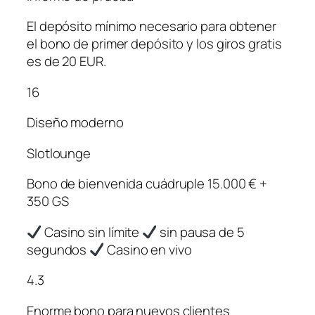
El depósito mínimo necesario para obtener
el bono de primer depósito y los giros gratis
es de 20 EUR.
16
Diseño moderno
Slotlounge
Bono de bienvenida cuádruple 15.000 € +
350 GS
Casino sin límite
sin pausa de 5
segundos
Casino en vivo
4.3
Enorme bono para nuevos clientes