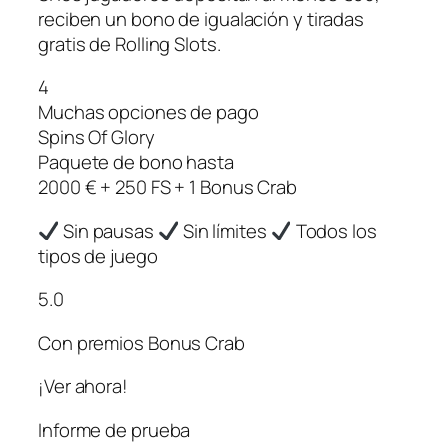
reciben un bono de igualación y tiradas
gratis de Rolling Slots.
4
Muchas opciones de pago
Spins Of Glory
Paquete de bono hasta
2000 € + 250 FS + 1 Bonus Crab
Sin pausas
Sin límites
Todos los
tipos de juego
5.0
Con premios Bonus Crab
¡Ver ahora!
Informe de prueba