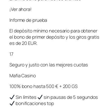
¡Ver ahora!
Informe de prueba
El depósito mínimo necesario para obtener
el bono de primer depósito y los giros gratis
es de 20 EUR.
17
Seguro y justo con las mejores cuotas
Mafia Casino
100% bono hasta 500 € + 200 GS
Sin límites
sin pausas de 5 segundos
bonificaciones top