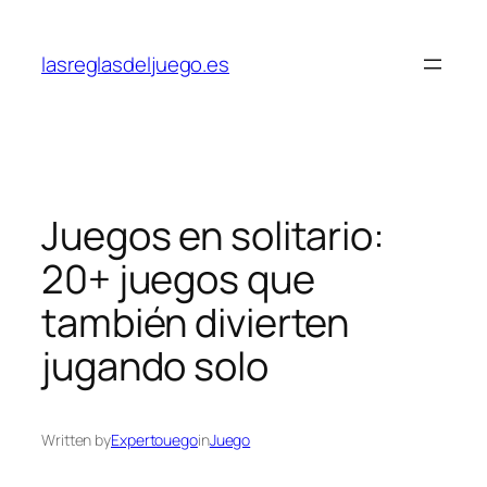
Skip
to
lasreglasdeljuego.es
content
Juegos en solitario:
20+ juegos que
también divierten
jugando solo
Written by
Expertouego
in
Juego