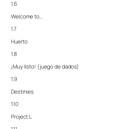
1.6
Welcome to…
1.7
Huerto
1.8
¡Muy listo! (juego de dados)
1.9
Destinies
1.10
Project L