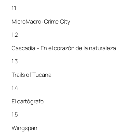
1.1
MicroMacro: Crime City
1.2
Cascadia – En el corazón de la naturaleza
1.3
Trails of Tucana
1.4
El cartógrafo
1.5
Wingspan