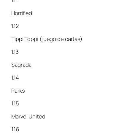
1.11
Horrified
1.12
Tippi Toppi (juego de cartas)
1.13
Sagrada
1.14
Parks
1.15
Marvel United
1.16