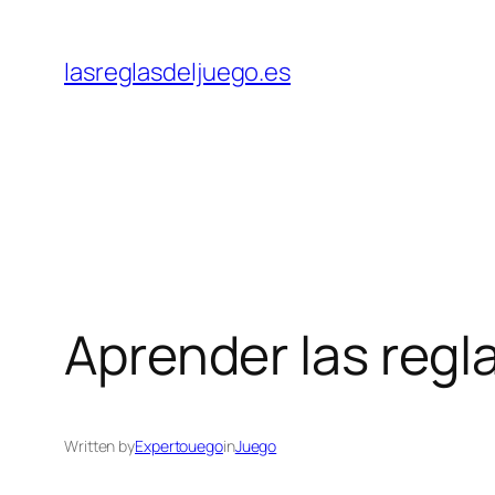
Skip
to
lasreglasdeljuego.es
content
Aprender las regla
Written by
Expertouego
in
Juego