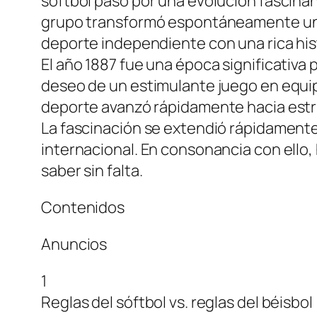
sóftbol pasó por una evolución fascinan
grupo transformó espontáneamente un ba
deporte independiente con una rica histo
El año 1887 fue una época significativa
deseo de un estimulante juego en equipo
deporte avanzó rápidamente hacia estru
La fascinación se extendió rápidamente
internacional. En consonancia con ello, 
saber sin falta.
Contenidos
Anuncios
1
Reglas del sóftbol vs. reglas del béisbol