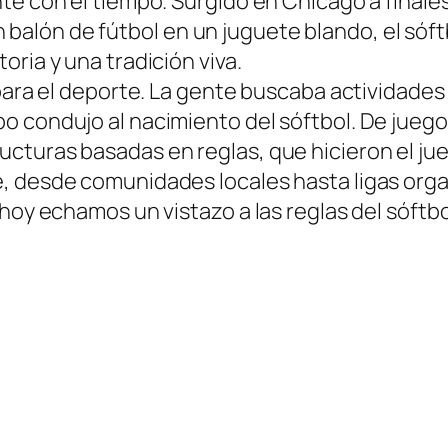
te con el tiempo. Surgido en Chicago a finales
lón de fútbol en un juguete blando, el sóft
ria y una tradición viva.
 para el deporte. La gente buscaba actividade
 condujo al nacimiento del sóftbol. De juegos
cturas basadas en reglas, que hicieron el jue
, desde comunidades locales hasta ligas orga
hoy echamos un vistazo a las reglas del sóftbo