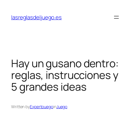
Skip
to
lasreglasdeljuego.es
content
Hay un gusano dentro:
reglas, instrucciones y
5 grandes ideas
Written by
Expertouego
in
Juego