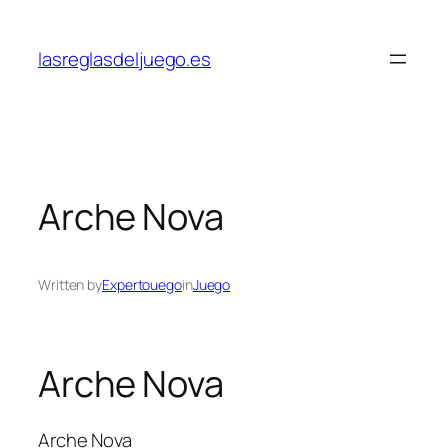
Skip
to
lasreglasdeljuego.es
content
Arche Nova
Written by
Expertouego
in
Juego
Arche Nova
Arche Nova