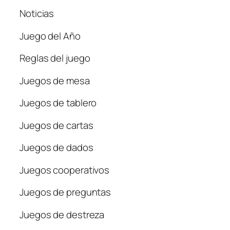
Noticias
Juego del Año
Reglas del juego
Juegos de mesa
Juegos de tablero
Juegos de cartas
Juegos de dados
Juegos cooperativos
Juegos de preguntas
Juegos de destreza