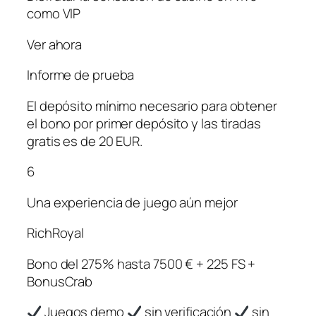
como VIP
Ver ahora
Informe de prueba
El depósito mínimo necesario para obtener
el bono por primer depósito y las tiradas
gratis es de 20 EUR.
6
Una experiencia de juego aún mejor
RichRoyal
Bono del 275% hasta 7500 € + 225 FS +
BonusCrab
Juegos demo
sin verificación
sin