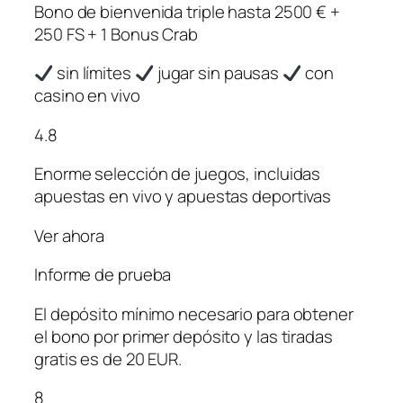
Bono de bienvenida triple hasta 2500 € +
250 FS + 1 Bonus Crab
sin límites
jugar sin pausas
con
casino en vivo
4.8
Enorme selección de juegos, incluidas
apuestas en vivo y apuestas deportivas
Ver ahora
Informe de prueba
El depósito mínimo necesario para obtener
el bono por primer depósito y las tiradas
gratis es de 20 EUR.
8