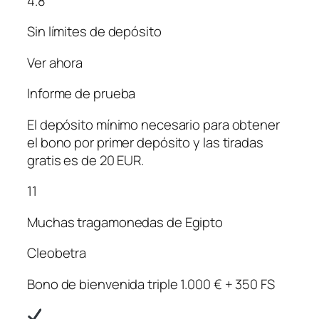
4.8
Sin límites de depósito
Ver ahora
Informe de prueba
El depósito mínimo necesario para obtener
el bono por primer depósito y las tiradas
gratis es de 20 EUR.
11
Muchas tragamonedas de Egipto
Cleobetra
Bono de bienvenida triple 1.000 € + 350 FS