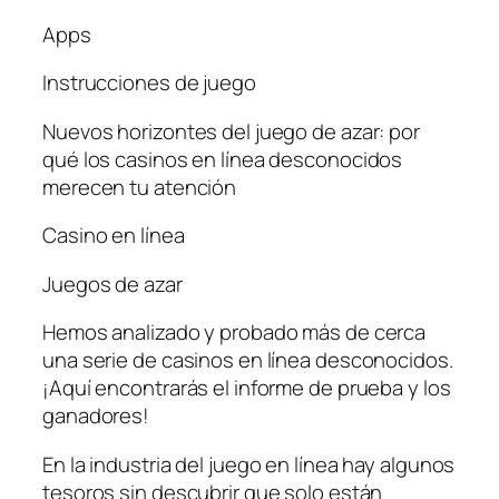
Apps
Instrucciones de juego
Nuevos horizontes del juego de azar: por
qué los casinos en línea desconocidos
merecen tu atención
Casino en línea
Juegos de azar
Hemos analizado y probado más de cerca
una serie de casinos en línea desconocidos.
¡Aquí encontrarás el informe de prueba y los
ganadores!
En la industria del juego en línea hay algunos
tesoros sin descubrir que solo están