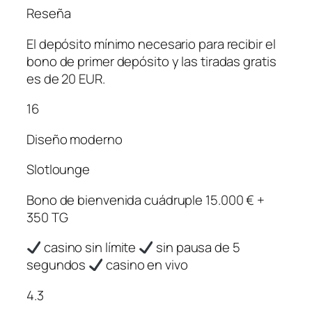
Reseña
El depósito mínimo necesario para recibir el
bono de primer depósito y las tiradas gratis
es de 20 EUR.
16
Diseño moderno
Slotlounge
Bono de bienvenida cuádruple 15.000 € +
350 TG
casino sin límite
sin pausa de 5
segundos
casino en vivo
4.3