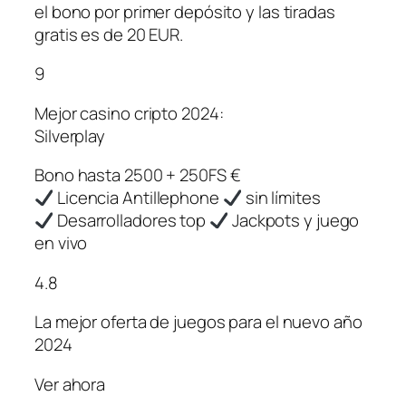
el bono por primer depósito y las tiradas
gratis es de 20 EUR.
9
Mejor casino cripto 2024:
Silverplay
Bono hasta 2500 + 250FS €
Licencia Antillephone
sin límites
Desarrolladores top
Jackpots y juego
en vivo
4.8
La mejor oferta de juegos para el nuevo año
2024
Ver ahora