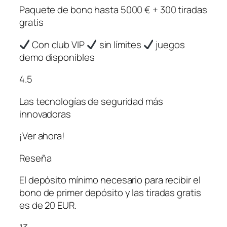
Paquete de bono hasta 5000 € + 300 tiradas
gratis
Con club VIP
sin límites
juegos
demo disponibles
4.5
Las tecnologías de seguridad más
innovadoras
¡Ver ahora!
Reseña
El depósito mínimo necesario para recibir el
bono de primer depósito y las tiradas gratis
es de 20 EUR.