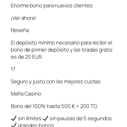
Enorme bono para nuevos clientes
¡Ver ahora!
Reseña
El depósito mínimo necesario para recibir el
bono de primer depósito y las tiradas gratis
es de 20 EUR.
17
Seguro y justo con las mejores cuotas
Mafia Casino
Bono del 100% hasta 500 € + 200 TG
sin límites
sin pausas de 5 segundos
grandes bonos