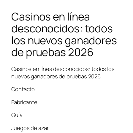
Casinos en línea
desconocidos: todos
los nuevos ganadores
de pruebas 2026
Casinos en línea desconocidos: todos los
nuevos ganadores de pruebas 2026
Contacto
Fabricante
Guía
Juegos de azar