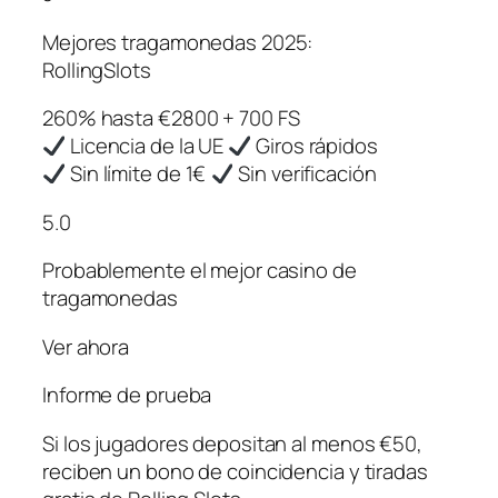
Mejores tragamonedas 2025:
RollingSlots
260% hasta €2800 + 700 FS
Licencia de la UE
Giros rápidos
Sin límite de 1€
Sin verificación
5.0
Probablemente el mejor casino de
tragamonedas
Ver ahora
Informe de prueba
Si los jugadores depositan al menos €50,
reciben un bono de coincidencia y tiradas