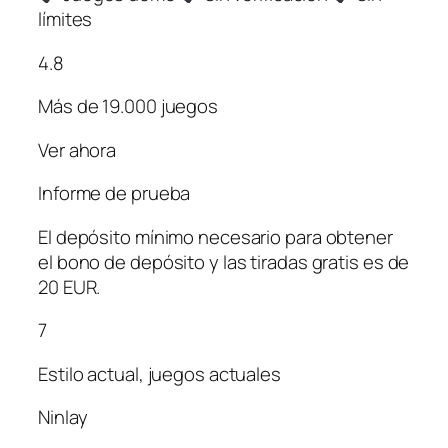
límites
4.8
Más de 19.000 juegos
Ver ahora
Informe de prueba
El depósito mínimo necesario para obtener
el bono de depósito y las tiradas gratis es de
20 EUR.
7
Estilo actual, juegos actuales
Ninlay