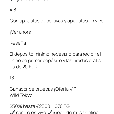
4.3
Con apuestas deportivas y apuestas en vivo
¡Ver ahora!
Reseña
El depósito mínimo necesario para recibir el
bono de primer depósito y las tiradas gratis
es de 20 EUR.
18
Ganador de pruebas ¡Oferta VIP!
Wild Tokyo
250% hasta €2500 + 670 TG
casino en vivo
juego de mesa online