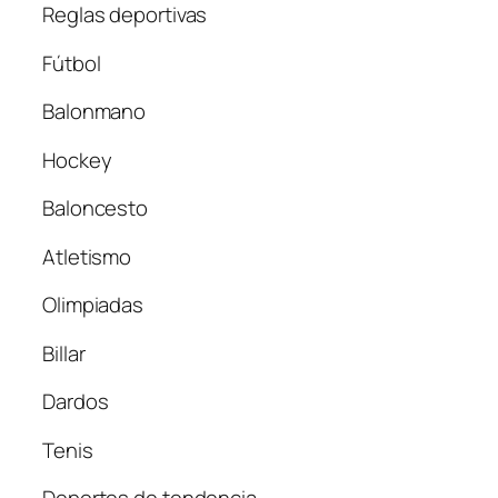
Reglas deportivas
Fútbol
Balonmano
Hockey
Baloncesto
Atletismo
Olimpiadas
Billar
Dardos
Tenis