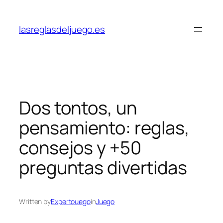
Skip
to
lasreglasdeljuego.es
content
Dos tontos, un
pensamiento: reglas,
consejos y +50
preguntas divertidas
Written by
Expertouego
in
Juego