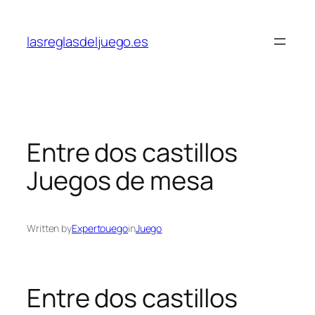
Skip
to
lasreglasdeljuego.es
content
Entre dos castillos
Juegos de mesa
Written by
Expertouego
in
Juego
Entre dos castillos