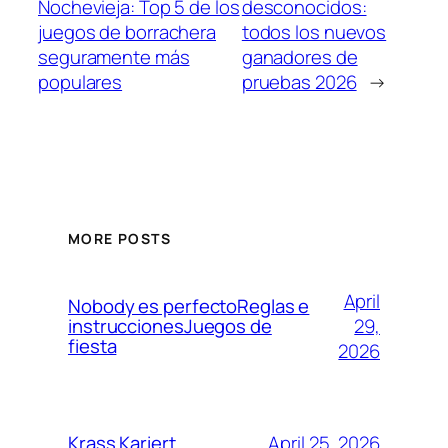
Nochevieja: Top 5 de los
desconocidos:
juegos de borrachera
todos los nuevos
seguramente más
ganadores de
populares
pruebas 2026
→
MORE POSTS
April
Nobody es perfectoReglas e
29,
instruccionesJuegos de
fiesta
2026
April 25, 2026
Krass Kariert