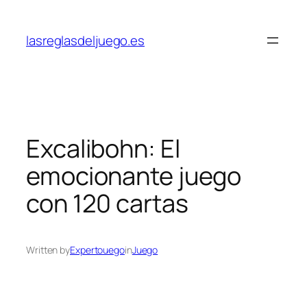
Skip
to
lasreglasdeljuego.es
content
Excalibohn: El
emocionante juego
con 120 cartas
Written by
Expertouego
in
Juego