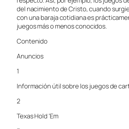
respecto. Así, por ejemplo, los juegos
del nacimiento de Cristo, cuando surgi
con una baraja cotidiana es prácticament
juegos más o menos conocidos.
Contenido
Anuncios
1
Información útil sobre los juegos de ca
2
Texas Hold ‘Em