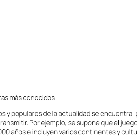
rtas más conocidos
s y populares de la actualidad se encuentra, 
transmitir. Por ejemplo, se supone que el ju
000 años e incluyen varios continentes y cul