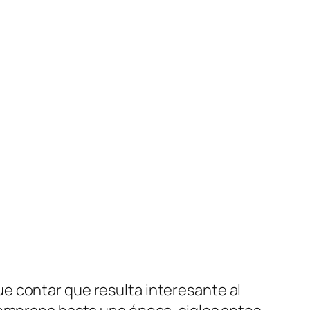
e contar que resulta interesante al