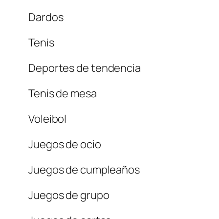
Dardos
Tenis
Deportes de tendencia
Tenis de mesa
Voleibol
Juegos de ocio
Juegos de cumpleaños
Juegos de grupo