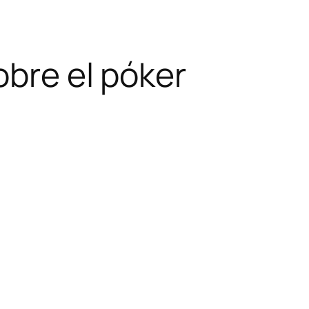
obre el póker