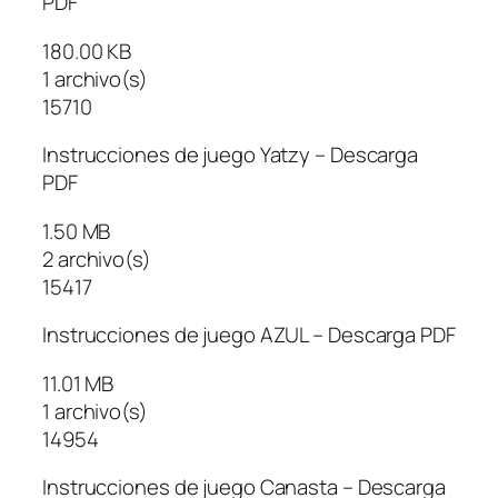
PDF
180.00 KB
1 archivo(s)
15710
Instrucciones de juego Yatzy – Descarga
PDF
1.50 MB
2 archivo(s)
15417
Instrucciones de juego AZUL – Descarga PDF
11.01 MB
1 archivo(s)
14954
Instrucciones de juego Canasta – Descarga