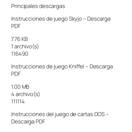
Principales descargas
Instrucciones de juego Skyjo – Descarga
PDF
7.76 KB
1 archivo(s)
116490
Instrucciones de juego Kniffel – Descarga
PDF
1.00 MB
4 archivo(s)
111114
Instrucciones del juego de cartas DOS –
Descarga PDF