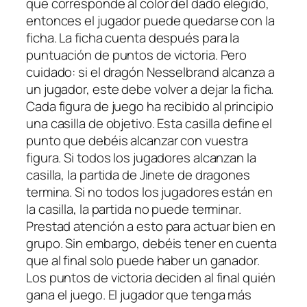
que corresponde al color del dado elegido,
entonces el jugador puede quedarse con la
ficha. La ficha cuenta después para la
puntuación de puntos de victoria. Pero
cuidado: si el dragón Nesselbrand alcanza a
un jugador, este debe volver a dejar la ficha.
Cada figura de juego ha recibido al principio
una casilla de objetivo. Esta casilla define el
punto que debéis alcanzar con vuestra
figura. Si todos los jugadores alcanzan la
casilla, la partida de Jinete de dragones
termina. Si no todos los jugadores están en
la casilla, la partida no puede terminar.
Prestad atención a esto para actuar bien en
grupo. Sin embargo, debéis tener en cuenta
que al final solo puede haber un ganador.
Los puntos de victoria deciden al final quién
gana el juego. El jugador que tenga más