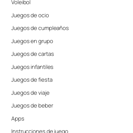
Voleibol
Juegos de ocio
Juegos de cumpleaños
Juegos en grupo
Juegos de cartas
Juegos infantiles
Juegos de fiesta
Juegos de viaje
Juegos de beber
Apps
Instrucciones de juego