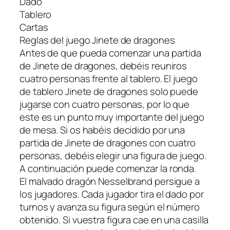
Dado
Tablero
Cartas
Reglas del juego Jinete de dragones
Antes de que pueda comenzar una partida
de Jinete de dragones, debéis reuniros
cuatro personas frente al tablero. El juego
de tablero Jinete de dragones solo puede
jugarse con cuatro personas, por lo que
este es un punto muy importante del juego
de mesa. Si os habéis decidido por una
partida de Jinete de dragones con cuatro
personas, debéis elegir una figura de juego.
A continuación puede comenzar la ronda.
El malvado dragón Nesselbrand persigue a
los jugadores. Cada jugador tira el dado por
turnos y avanza su figura según el número
obtenido. Si vuestra figura cae en una casilla