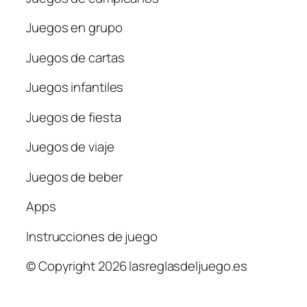
Juegos en grupo
Juegos de cartas
Juegos infantiles
Juegos de fiesta
Juegos de viaje
Juegos de beber
Apps
Instrucciones de juego
© Copyright 2026 lasreglasdeljuego.es