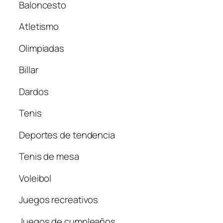
Baloncesto
Atletismo
Olimpiadas
Billar
Dardos
Tenis
Deportes de tendencia
Tenis de mesa
Voleibol
Juegos recreativos
Juegos de cumpleaños