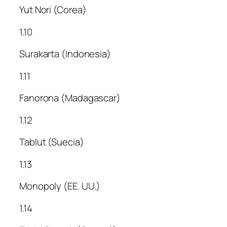
Yut Nori (Corea)
1.10
Surakarta (Indonesia)
1.11
Fanorona (Madagascar)
1.12
Tablut (Suecia)
1.13
Monopoly (EE. UU.)
1.14