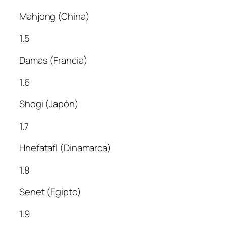
Mahjong (China)
1.5
Damas (Francia)
1.6
Shogi (Japón)
1.7
Hnefatafl (Dinamarca)
1.8
Senet (Egipto)
1.9