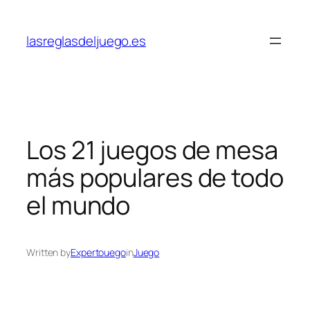
Skip
to
lasreglasdeljuego.es
content
Los 21 juegos de mesa
más populares de todo
el mundo
Written by
Expertouego
in
Juego