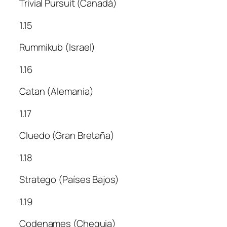
Trivial Pursuit (Canadá)
1.15
Rummikub (Israel)
1.16
Catan (Alemania)
1.17
Cluedo (Gran Bretaña)
1.18
Stratego (Países Bajos)
1.19
Codenames (Chequia)