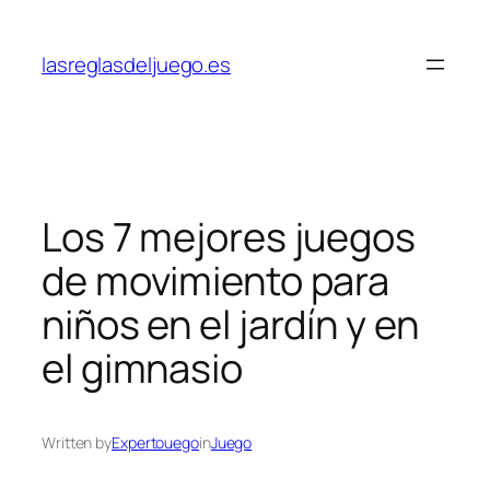
Skip
to
lasreglasdeljuego.es
content
Los 7 mejores juegos
de movimiento para
niños en el jardín y en
el gimnasio
Written by
Expertouego
in
Juego