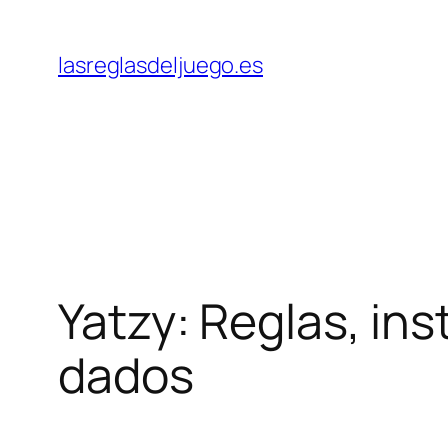
Skip
to
lasreglasdeljuego.es
content
Yatzy: Reglas, ins
dados