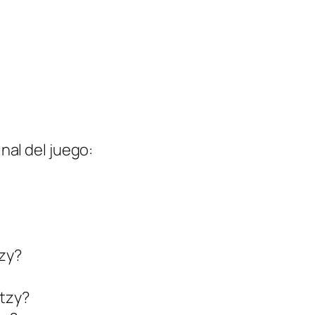
inal del juego:
tzy?
atzy?