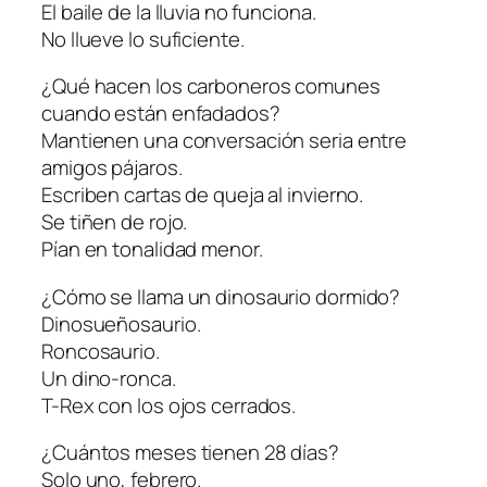
El baile de la lluvia no funciona.
No llueve lo suficiente.
¿Qué hacen los carboneros comunes
cuando están enfadados?
Mantienen una conversación seria entre
amigos pájaros.
Escriben cartas de queja al invierno.
Se tiñen de rojo.
Pían en tonalidad menor.
¿Cómo se llama un dinosaurio dormido?
Dinosueñosaurio.
Roncosaurio.
Un dino-ronca.
T-Rex con los ojos cerrados.
¿Cuántos meses tienen 28 días?
Solo uno, febrero.