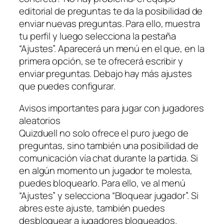
editorial de preguntas te da la posibilidad de
enviar nuevas preguntas. Para ello, muestra
tu perfil y luego selecciona la pestaña
“Ajustes”. Aparecerá un menú en el que, en la
primera opción, se te ofrecerá escribir y
enviar preguntas. Debajo hay más ajustes
que puedes configurar.
Avisos importantes para jugar con jugadores
aleatorios
Quizduell no solo ofrece el puro juego de
preguntas, sino también una posibilidad de
comunicación vía chat durante la partida. Si
en algún momento un jugador te molesta,
puedes bloquearlo. Para ello, ve al menú
“Ajustes” y selecciona “Bloquear jugador”. Si
abres este ajuste, también puedes
desbloquear a jugadores bloqueados.