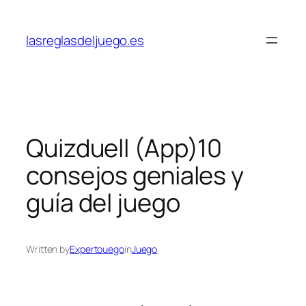
Skip
to
lasreglasdeljuego.es
content
Quizduell (App)10
consejos geniales y
guía del juego
Written by
Expertouego
in
Juego