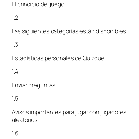
El principio del juego
1.2
Las siguientes categorías están disponibles
1.3
Estadísticas personales de Quizduell
1.4
Enviar preguntas
1.5
Avisos importantes para jugar con jugadores
aleatorios
1.6