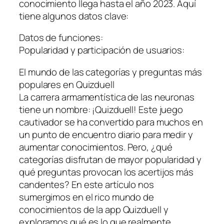
conocimiento llega hasta el año 2023. Aquí
tiene algunos datos clave:
Datos de funciones:
Popularidad y participación de usuarios:
El mundo de las categorías y preguntas más
populares en Quizduell
La carrera armamentística de las neuronas
tiene un nombre: ¡Quizduell! Este juego
cautivador se ha convertido para muchos en
un punto de encuentro diario para medir y
aumentar conocimientos. Pero, ¿qué
categorías disfrutan de mayor popularidad y
qué preguntas provocan los acertijos más
candentes? En este artículo nos
sumergimos en el rico mundo de
conocimientos de la app Quizduell y
exploramos qué es lo que realmente