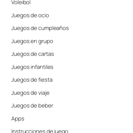
Voleibol
Juegos de ocio
Juegos de cumpleaños
Juegos en grupo
Juegos de cartas
Juegos infantiles
Juegos de fiesta
Juegos de viaje
Juegos de beber
Apps
Instrucciones de juego