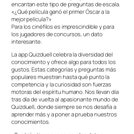
encantan este tipo de preguntas de escala.
«¿Qué película ganó el primer Óscar a la
mejor película?»
Para los cinéfilos es imprescindible y para
los jugadores de concursos, un dato
interesante.
La app Quizduell celebra la diversidad del
conocimiento y ofrece algo para todos los
gustos. Estas categorías y preguntas más
populares muestran hasta qué punto la
competencia y la curiosidad son fuerzas
motoras del espíritu humano. Nos llevan día
tras día de vuelta al apasionante mundo de
Quizduell, donde siempre se nos desafía a
aprender más y a poner a prueba nuestros
conocimientos.