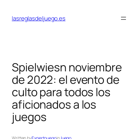
Skip
to
lasreglasdeljuego.es
content
Spielwiesn noviembre
de 2022: el evento de
culto para todos los
aficionados a los
juegos
Written by
Expertouego
in
Juego