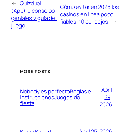
←
Quizduell
Cómo evitar en 2026 los
(App)10 consejos
casinos en línea poco
geniales y guía del
fiables: 10 consejos
→
juego
MORE POSTS
April
Nobody es perfectoReglas e
29,
instruccionesJuegos de
fiesta
2026
April 25, 2026
Krass Kariert