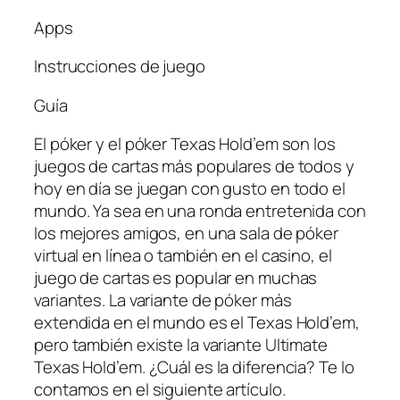
Apps
Instrucciones de juego
Guía
El póker y el póker Texas Hold’em son los
juegos de cartas más populares de todos y
hoy en día se juegan con gusto en todo el
mundo. Ya sea en una ronda entretenida con
los mejores amigos, en una sala de póker
virtual en línea o también en el casino, el
juego de cartas es popular en muchas
variantes. La variante de póker más
extendida en el mundo es el Texas Hold’em,
pero también existe la variante Ultimate
Texas Hold’em. ¿Cuál es la diferencia? Te lo
contamos en el siguiente artículo.