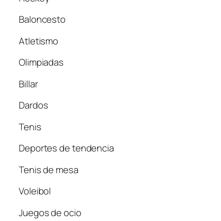
Baloncesto
Atletismo
Olimpiadas
Billar
Dardos
Tenis
Deportes de tendencia
Tenis de mesa
Voleibol
Juegos de ocio