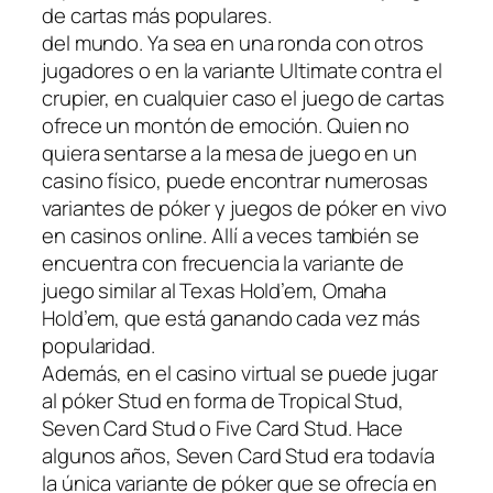
de cartas más populares.
del mundo. Ya sea en una ronda con otros
jugadores o en la variante Ultimate contra el
crupier, en cualquier caso el juego de cartas
ofrece un montón de emoción. Quien no
quiera sentarse a la mesa de juego en un
casino físico, puede encontrar numerosas
variantes de póker y juegos de póker en vivo
en casinos online. Allí a veces también se
encuentra con frecuencia la variante de
juego similar al Texas Hold’em, Omaha
Hold’em, que está ganando cada vez más
popularidad.
Además, en el casino virtual se puede jugar
al póker Stud en forma de Tropical Stud,
Seven Card Stud o Five Card Stud. Hace
algunos años, Seven Card Stud era todavía
la única variante de póker que se ofrecía en