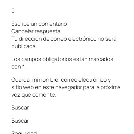
0
Escribe un comentario
Cancelar respuesta
Tu dirección de correo electrónico no será
publicada.
Los campos obligatorios están marcados
con *.
Guardar mi nombre, correo electrónico y
sitio web en este navegador para la próxima
vez que comente.
Buscar
Buscar
Seguridad