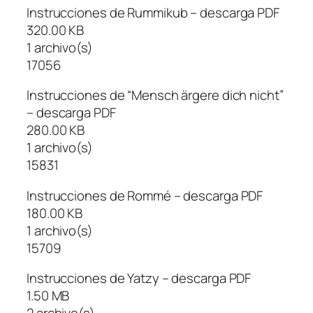
Instrucciones de Rummikub – descarga PDF
320.00 KB
1 archivo(s)
17056
Instrucciones de “Mensch ärgere dich nicht”
– descarga PDF
280.00 KB
1 archivo(s)
15831
Instrucciones de Rommé – descarga PDF
180.00 KB
1 archivo(s)
15709
Instrucciones de Yatzy – descarga PDF
1.50 MB