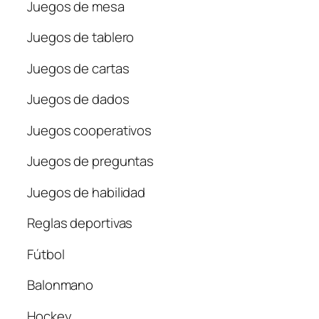
Juegos de mesa
Juegos de tablero
Juegos de cartas
Juegos de dados
Juegos cooperativos
Juegos de preguntas
Juegos de habilidad
Reglas deportivas
Fútbol
Balonmano
Hockey