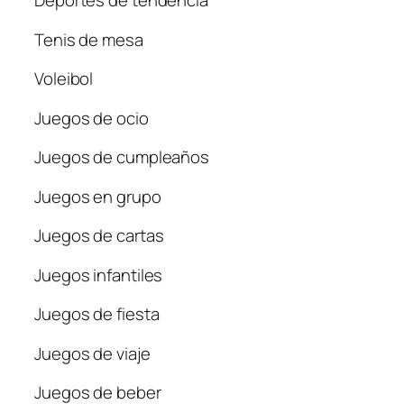
Deportes de tendencia
Tenis de mesa
Voleibol
Juegos de ocio
Juegos de cumpleaños
Juegos en grupo
Juegos de cartas
Juegos infantiles
Juegos de fiesta
Juegos de viaje
Juegos de beber