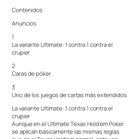
Contenidos
Anuncios
1
La variante Ultimate: 1 contra 1 contra el
crupier
2
Caras de póker
3
Uno de los juegos de cartas más extendidos
La variante Ultimate: 1 contra 1 contra el
crupier
Aunque en el Ultimate Texas Hold’em Poker
se aplican básicamente las mismas reglas