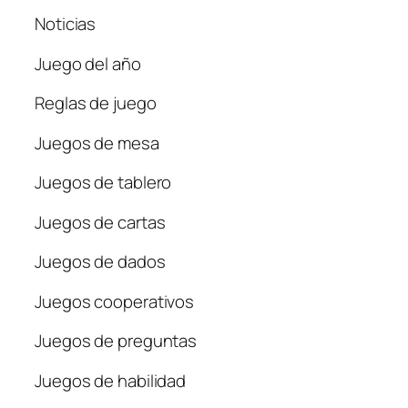
Noticias
Juego del año
Reglas de juego
Juegos de mesa
Juegos de tablero
Juegos de cartas
Juegos de dados
Juegos cooperativos
Juegos de preguntas
Juegos de habilidad