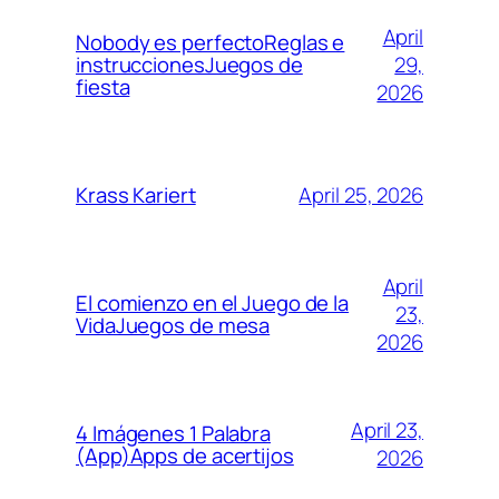
April
Nobody es perfectoReglas e
29,
instruccionesJuegos de
fiesta
2026
April 25, 2026
Krass Kariert
April
El comienzo en el Juego de la
23,
VidaJuegos de mesa
2026
April 23,
4 Imágenes 1 Palabra
(App)Apps de acertijos
2026