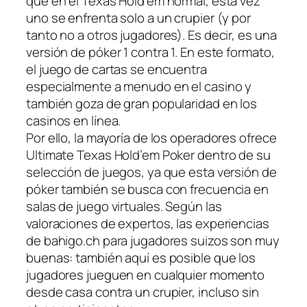
que en el Texas Hold’em normal, esta vez
uno se enfrenta solo a un crupier (y por
tanto no a otros jugadores). Es decir, es una
versión de póker 1 contra 1. En este formato,
el juego de cartas se encuentra
especialmente a menudo en el casino y
también goza de gran popularidad en los
casinos en línea.
Por ello, la mayoría de los operadores ofrece
Ultimate Texas Hold’em Poker dentro de su
selección de juegos, ya que esta versión de
póker también se busca con frecuencia en
salas de juego virtuales. Según las
valoraciones de expertos, las experiencias
de bahigo.ch para jugadores suizos son muy
buenas: también aquí es posible que los
jugadores jueguen en cualquier momento
desde casa contra un crupier, incluso sin