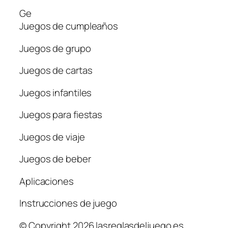
Ge
Juegos de cumpleaños
Juegos de grupo
Juegos de cartas
Juegos infantiles
Juegos para fiestas
Juegos de viaje
Juegos de beber
Aplicaciones
Instrucciones de juego
© Copyright 2026 lasreglasdeljuego.es