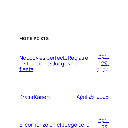
MORE POSTS
April
Nobody es perfectoReglas e
29,
instruccionesJuegos de
fiesta
2026
April 25, 2026
Krass Kariert
April
El comienzo en el Juego de la
23,