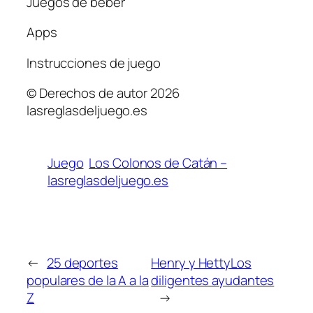
Juegos de beber
Apps
Instrucciones de juego
© Derechos de autor 2026
lasreglasdeljuego.es
Juego
Los Colonos de Catán –
lasreglasdeljuego.es
←
25 deportes
Henry y HettyLos
populares de la A a la
diligentes ayudantes
Z
→