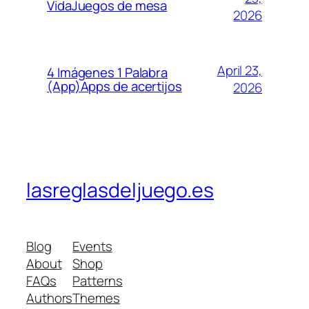
VidaJuegos de mesa
2026
April 23,
4 Imágenes 1 Palabra
(App)Apps de acertijos
2026
lasreglasdeljuego.es
Blog
Events
About
Shop
FAQs
Patterns
Authors
Themes