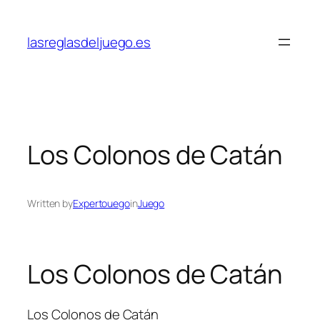
Skip
to
lasreglasdeljuego.es
content
Los Colonos de Catán
Written by
Expertouego
in
Juego
Los Colonos de Catán
Los Colonos de Catán